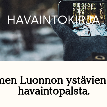
HAVAINTOKIRJA
en Luonnon ystävie
havaintopalsta.