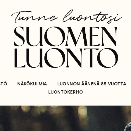
STÖ
NÄKÖKULMIA
LUONNON ÄÄNENÄ 85 VUOTTA
LUONTOKERHO