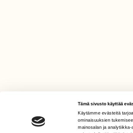
Tämä sivusto käyttää eväs
Käytämme evästeitä tarjoa
LEHTI
ominaisuuksien tukemisee
Uusin lehti
mainosalan ja analytiikka