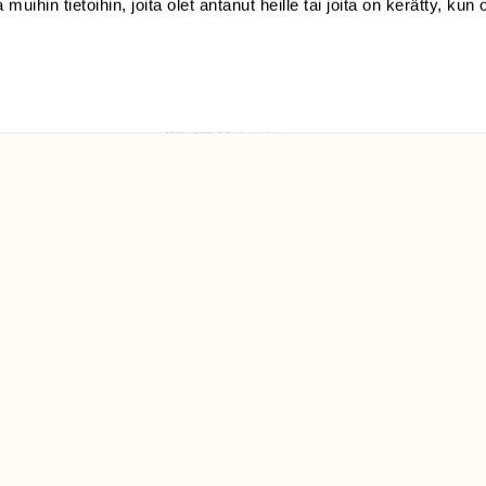
 muihin tietoihin, joita olet antanut heille tai joita on kerätty, kun 
(09) 228 08 210 (arkisin
klo 9-15)
Suomen
Luonto/tilaajapalvelu
Sörnäistenkatu 1
00580 Helsinki
ELU­
YHTEYSTIEDOT
ntaja on
Palautelomake
Yhteystiedot
palaute@suomenluonto.fi
Suomen Luonto
Sörnäistenkatu 1
00580 Helsinki
Mediatiedot
Tietosuojaseloste