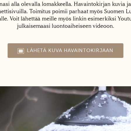
nasi alla olevalla lomakkeella. Havaintokirjan kuvia ja
tisivuilla. Toimitus poimii parhaat myös Suomen Lu
alle. Voit lähettää meille myös linkin esimerkiksi You
julkaisemaasi luontoaiheiseen videoon.
LÄHETÄ KUVA HAVAINTOKIRJAAN