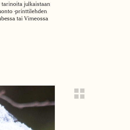
 tarinoita julkaistaan
onto -printtilehden
tubessa tai Vimeossa