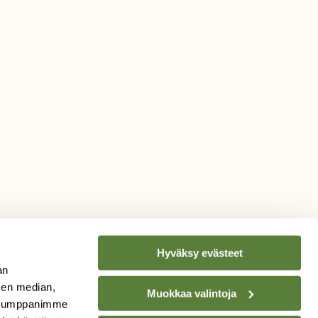
Hyväksy evästeet
an
sen median,
Muokkaa valintoja
. Kumppanimme
TILAA
SUOMEN