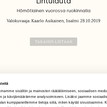
Lintulauta
Hömötiainen vuorossa ruokinnalla
Valokuvaaja: Kaarlo Asikainen, Iisalmi 28.10.2019
TAKAISIN LISTAAN
teitä
mamme sisällön ja mainosten räätälöimiseen, sosiaalisen medi
TILAAJAPALVELU
n ja kävijämäärämme analysoimiseen. Lisäksi jaamme sosiaali
tilaajapalvelu@sll.fi
-alan kumppaneillemme tietoja siitä, miten käytät sivustoamme