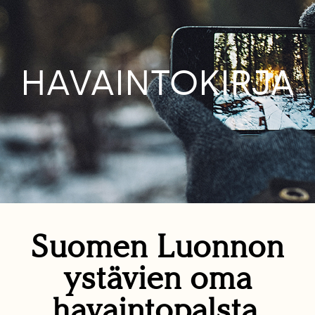
HAVAINTOKIRJA
Suomen Luonnon
ystävien oma
havaintopalsta.