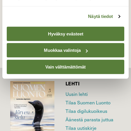
Valokuvaaja: Reijo Juurinen, Töölönlahti Elokuu
Näytä tiedot
TAKAISIN LISTAAN
Hyväksy evästeet
Muokkaa valintoja
Vain välttämättömät
LEHTI
Uusin lehti
Tilaa Suomen Luonto
Tilaa digilukuoikeus
Äänestä parasta juttua
Tilaa uutiskirje