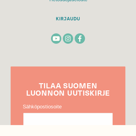
KIRJAUDU
TILAA
SUOMEN
LUONNON
UUTIS­KIRJE
Sähköpostiosoite
Hyväksyn tietojeni käytön uutiskirjeen