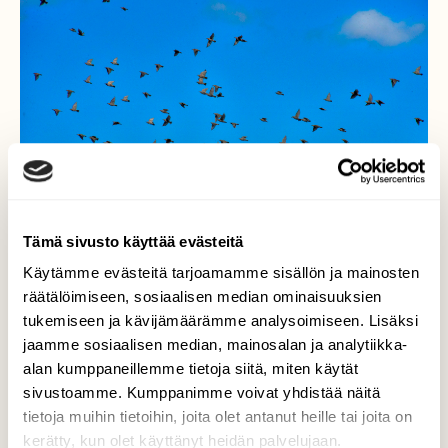
Tämä sivusto käyttää evästeitä
Käytämme evästeitä tarjoamamme sisällön ja mainosten
räätälöimiseen, sosiaalisen median ominaisuuksien
tukemiseen ja kävijämäärämme analysoimiseen. Lisäksi
Lintuparvi
jaamme sosiaalisen median, mainosalan ja analytiikka-
alan kumppaneillemme tietoja siitä, miten käytät
Näin loppukesällä kottaraiset kerääntyvät
sivustoamme. Kumppanimme voivat yhdistää näitä
suuriksi parviksi.
tietoja muihin tietoihin, joita olet antanut heille tai joita on
kerätty, kun olet käyttänyt heidän palvelujaan.