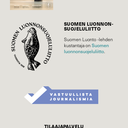
SUOMEN LUONNON­
SUOJELU­LIITTO
Suomen Luonto -lehden
Suomen
kustantaja on
luonnonsuojelu­liitto
.
TILAAJAPALVELU