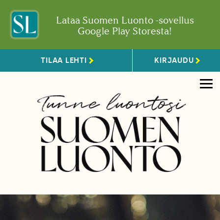
Lataa Suomen Luonto -sovellus
Google Play Storesta!
TILAA LEHTI
KIRJAUDU