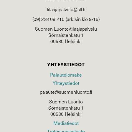
tilaajapalvelu@sll.fi
(09) 228 08 210 (arkisin klo 9-15)
Suomen Luonto/tilaajapalvelu
Sörnäistenkatu 1
00580 Helsinki
YHTEYSTIEDOT
Palautelomake
Yhteystiedot
palaute@suomenluonto.fi
Suomen Luonto
Sörnäistenkatu 1
00580 Helsinki
Mediatiedot
Tietosuojaseloste