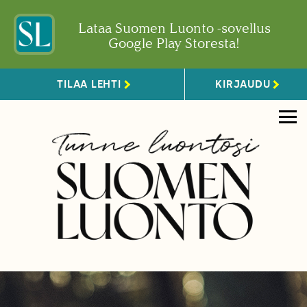
Lataa Suomen Luonto -sovellus
Google Play Storesta!
TILAA LEHTI
KIRJAUDU