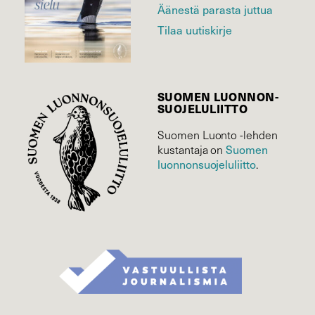
Äänestä parasta juttua
Tilaa uutiskirje
SUOMEN LUONNON­
SUOJELU­LIITTO
Suomen Luonto -lehden
Suomen
kustantaja on
luonnonsuojelu­liitto
.