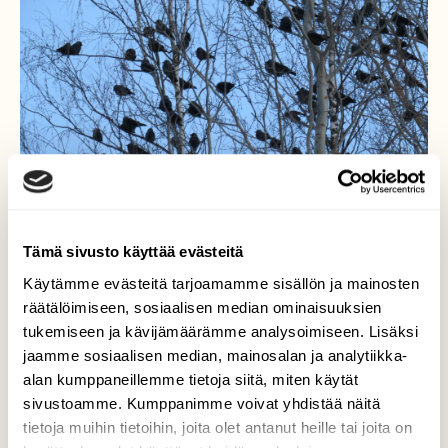
Tämä sivusto käyttää evästeitä
Käytämme evästeitä tarjoamamme sisällön ja mainosten
räätälöimiseen, sosiaalisen median ominaisuuksien
tukemiseen ja kävijämäärämme analysoimiseen. Lisäksi
jaamme sosiaalisen median, mainosalan ja analytiikka-
Lintuparvi puussa
alan kumppaneillemme tietoja siitä, miten käytät
sivustoamme. Kumppanimme voivat yhdistää näitä
Talvisäässä 19.12 2021 havaitsin lintuparven
tietoja muihin tietoihin, joita olet antanut heille tai joita on