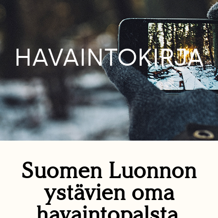
HAVAINTOKIRJA
Suomen Luonnon
ystävien oma
havaintopalsta.