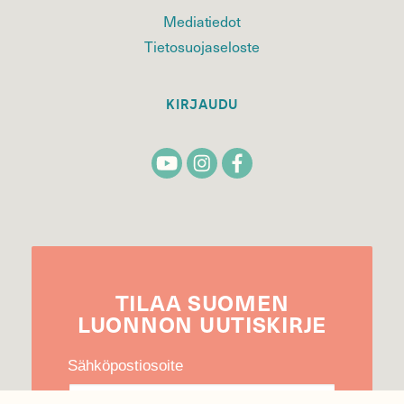
Mediatiedot
Tietosuojaseloste
KIRJAUDU
TILAA
SUOMEN
LUONNON
UUTIS­KIRJE
Sähköpostiosoite