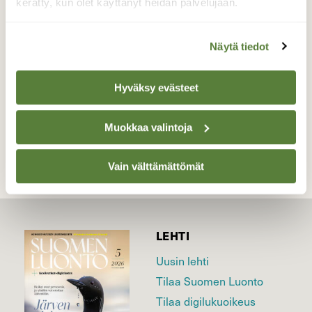
puussa
kerätty, kun olet käyttänyt heidän palvelujaan.
Valokuvaaja: Sirkka Ruotoistenmäki, Pyhäsalmi
tienvarsi 19.12 2021 klo 16:04
Näytä tiedot
Hyväksy evästeet
TAKAISIN LISTAAN
Muokkaa valintoja
Vain välttämättömät
LEHTI
Uusin lehti
Tilaa Suomen Luonto
Tilaa digilukuoikeus