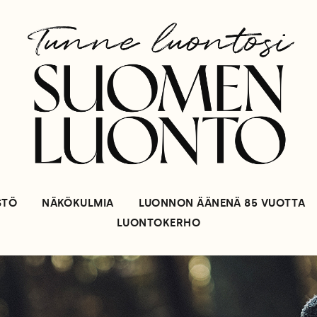
STÖ
NÄKÖKULMIA
LUONNON ÄÄNENÄ 85 VUOTTA
LUONTOKERHO