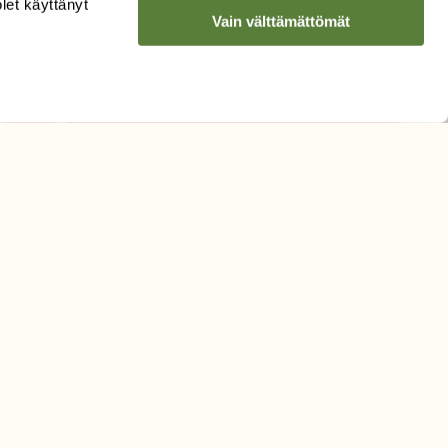
olet käyttänyt
Vain välttämättömät
Sähköpostiosoite
Hyväksyn tietojeni käytön
uutiskirjeen lähettämiseen
Tietosuojaseloste