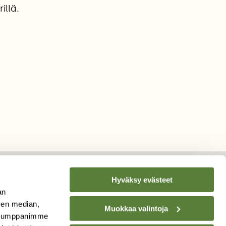
illä.
Hyväksy evästeet
an
TILAA
SUOMEN
sen median,
Muokkaa valintoja
LUONNON
UUTIS­KIRJE
. Kumppanimme