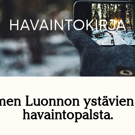
HAVAINTOKIRJA
en Luonnon ystävie
havaintopalsta.