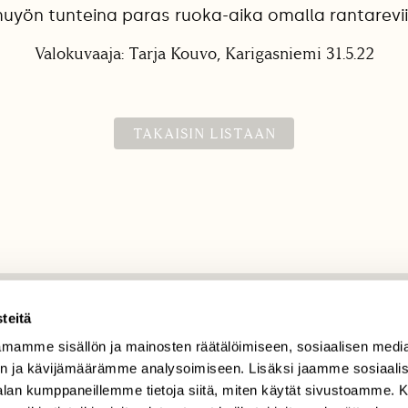
yön tunteina paras ruoka-aika omalla rantareviir
Valokuvaaja: Tarja Kouvo, Karigasniemi 31.5.22
TAKAISIN LISTAAN
teitä
TILAAJAPALVELU
mamme sisällön ja mainosten räätälöimiseen, sosiaalisen medi
tilaajapalvelu@sll.fi
n ja kävijämäärämme analysoimiseen. Lisäksi jaamme sosiaali
(09) 228 08 210 (arkisin
-alan kumppaneillemme tietoja siitä, miten käytät sivustoamme