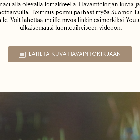
nasi alla olevalla lomakkeella. Havaintokirjan kuvia ja
tisivuilla. Toimitus poimii parhaat myös Suomen Lu
alle. Voit lähettää meille myös linkin esimerkiksi You
julkaisemaasi luontoaiheiseen videoon.
LÄHETÄ KUVA HAVAINTOKIRJAAN