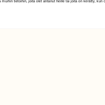
klo 9-15)
 muihin tietoihin, joita olet antanut heille tai joita on kerätty, kun 
Suomen
Luonto/tilaajapalvelu
Sörnäistenkatu 1
00580 Helsinki
ELU­
YHTEYSTIEDOT
ntaja on
Palautelomake
Yhteystiedot
palaute@suomenluonto.fi
Suomen Luonto
Sörnäistenkatu 1
00580 Helsinki
Mediatiedot
Tietosuojaseloste