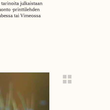
 tarinoita julkaistaan
onto -printtilehden
tubessa tai Vimeossa