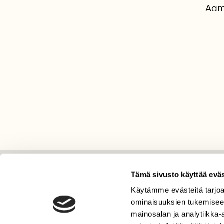
Aamu
Tämä sivusto käyttää eväs
LEHTI
Käytämme evästeitä tarjoa
Uusin lehti
ominaisuuksien tukemisee
Tilaa Suomen Luonto
mainosalan ja analytiikka