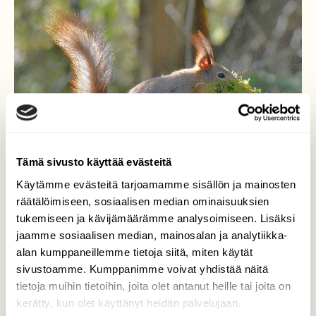
Tämä sivusto käyttää evästeitä
Käytämme evästeitä tarjoamamme sisällön ja mainosten
räätälöimiseen, sosiaalisen median ominaisuuksien
tukemiseen ja kävijämäärämme analysoimiseen. Lisäksi
jaamme sosiaalisen median, mainosalan ja analytiikka-
alan kumppaneillemme tietoja siitä, miten käytät
Lisää sammalta pesään
sivustoamme. Kumppanimme voivat yhdistää näitä
tietoja muihin tietoihin, joita olet antanut heille tai joita on
Etteivät oravan poikaset palele.
kerätty, kun olet käyttänyt heidän palvelujaan.