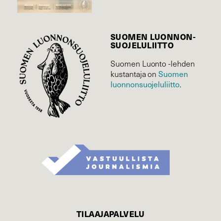
SUOMEN LUONNON­
SUOJELU­LIITTO
Suomen Luonto -lehden
Suomen
kustantaja on
luonnonsuojelu­liitto
.
TILAAJAPALVELU