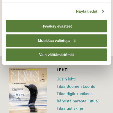
Valokuvaaja: Reijo Juurinen, Veikkola Toukokuu
Näytä tiedot
TAKAISIN LISTAAN
Hyväksy evästeet
Muokkaa valintoja
Vain välttämättömät
LEHTI
Uusin lehti
Tilaa Suomen Luonto
Tilaa digilukuoikeus
Äänestä parasta juttua
Tilaa uutiskirje