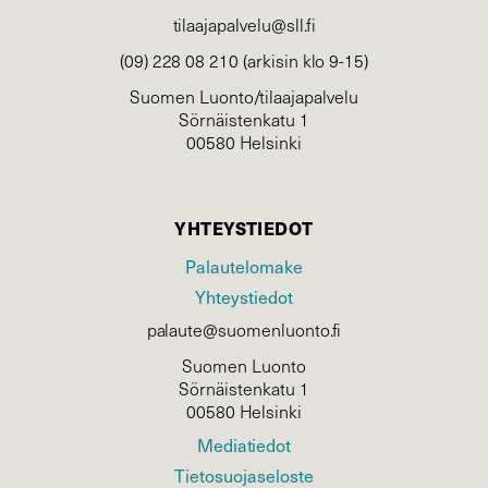
tilaajapalvelu@sll.fi
(09) 228 08 210 (arkisin klo 9-15)
Suomen Luonto/tilaajapalvelu
Sörnäistenkatu 1
00580 Helsinki
YHTEYSTIEDOT
Palautelomake
Yhteystiedot
palaute@suomenluonto.fi
Suomen Luonto
Sörnäistenkatu 1
00580 Helsinki
Mediatiedot
Tietosuojaseloste