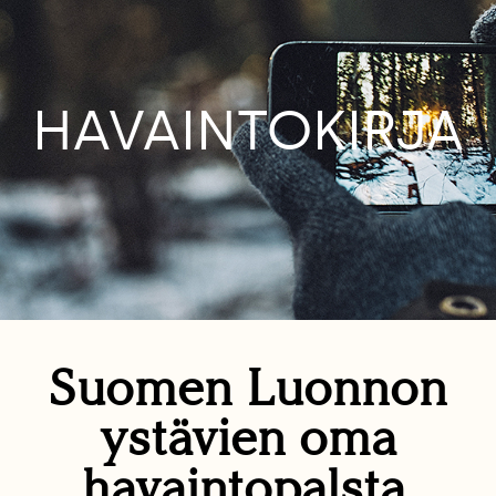
HAVAINTOKIRJA
Suomen Luonnon
ystävien oma
havaintopalsta.