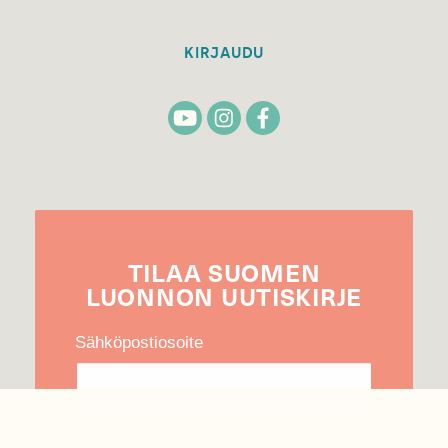
KIRJAUDU
TILAA
SUOMEN
LUONNON
UUTIS­KIRJE
Sähköpostiosoite
Hyväksyn tietojeni käytön uutiskirjeen