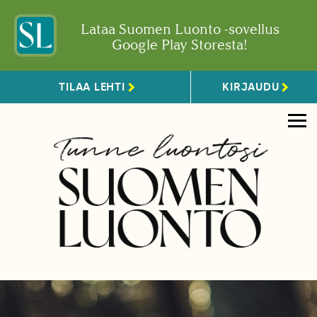
Lataa Suomen Luonto -sovellus
Google Play Storesta!
TILAA LEHTI
KIRJAUDU