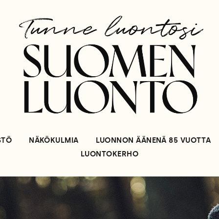
STÖ
NÄKÖKULMIA
LUONNON ÄÄNENÄ 85 VUOTTA
LUONTOKERHO