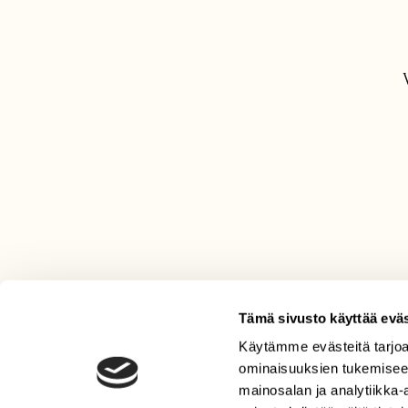
Tämä sivusto käyttää eväs
Käytämme evästeitä tarjoa
LEHTI
ominaisuuksien tukemisee
Uusin lehti
mainosalan ja analytiikka