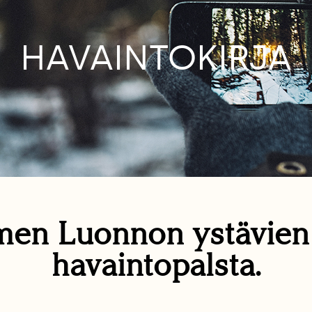
HAVAINTOKIRJA
en Luonnon ystävie
havaintopalsta.