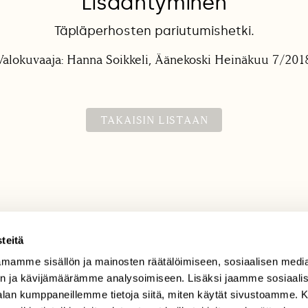
Lisääntyminen
Täpläperhosten pariutumishetki.
Valokuvaaja: Hanna Soikkeli, Äänekoski Heinäkuu 7/201
TAKAISIN LISTAAN
teitä
mamme sisällön ja mainosten räätälöimiseen, sosiaalisen medi
TILAAJAPALVELU
n ja kävijämäärämme analysoimiseen. Lisäksi jaamme sosiaali
tilaajapalvelu@sll.fi
-alan kumppaneillemme tietoja siitä, miten käytät sivustoamme