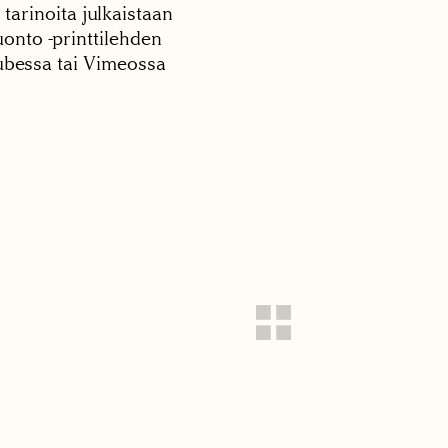
 tarinoita julkaistaan
onto -printtilehden
tubessa tai Vimeossa