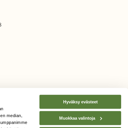
8
Hyväksy evästeet
an
sen median,
Muokkaa valintoja
. Kumppanimme
TILAA
SUOMEN