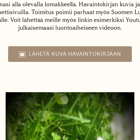
nasi alla olevalla lomakkeella. Havaintokirjan kuvia ja
tisivuilla. Toimitus poimii parhaat myös Suomen Lu
alle. Voit lähettää meille myös linkin esimerkiksi You
julkaisemaasi luontoaiheiseen videoon.
LÄHETÄ KUVA HAVAINTOKIRJAAN