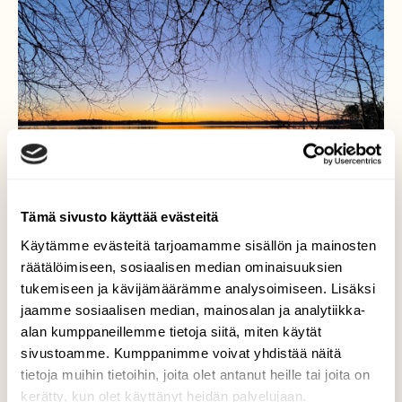
Tämä sivusto käyttää evästeitä
Käytämme evästeitä tarjoamamme sisällön ja mainosten
räätälöimiseen, sosiaalisen median ominaisuuksien
tukemiseen ja kävijämäärämme analysoimiseen. Lisäksi
jaamme sosiaalisen median, mainosalan ja analytiikka-
alan kumppaneillemme tietoja siitä, miten käytät
Littoistenjärvi Klo:05.33
sivustoamme. Kumppanimme voivat yhdistää näitä
tietoja muihin tietoihin, joita olet antanut heille tai joita on
Peilityyni Littoistenjärvi 21.4.2026 Klo:05.33
kerätty, kun olet käyttänyt heidän palvelujaan.