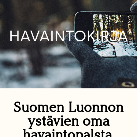
HAVAINTOKIRJA
Suomen Luonnon
ystävien oma
havaintopalsta.