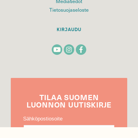
Mediatiedot
Tietosuojaseloste
KIRJAUDU
TILAA
SUOMEN
LUONNON
UUTIS­KIRJE
Sähköpostiosoite