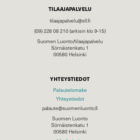
TILAAJAPALVELU
tilaajapalvelu@sll.fi
(09) 228 08 210 (arkisin klo 9-15)
Suomen Luonto/tilaajapalvelu
Sörnäistenkatu 1
00580 Helsinki
YHTEYSTIEDOT
Palautelomake
Yhteystiedot
palaute@suomenluonto.fi
Suomen Luonto
Sörnäistenkatu 1
00580 Helsinki