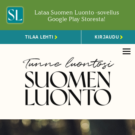
Lataa Suomen Luonto -sovellus
Google Play Storesta!
TILAA LEHTI
KIRJAUDU