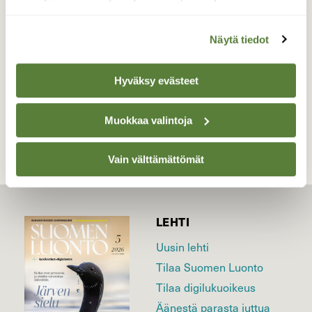
Kaarina
Valokuvaaja: Juhani Peltonen, Kaarina 21.4.2026
Näytä tiedot
Hyväksy evästeet
TAKAISIN LISTAAN
Muokkaa valintoja
Vain välttämättömät
LEHTI
Uusin lehti
Tilaa Suomen Luonto
Tilaa digilukuoikeus
Äänestä parasta juttua