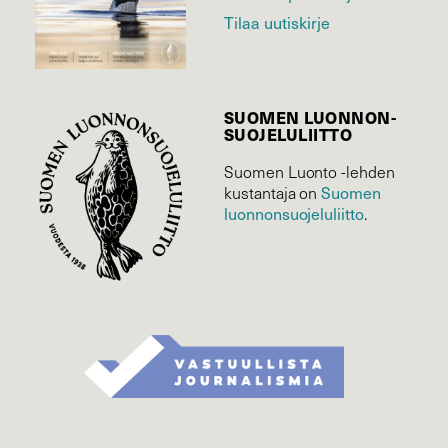
Tilaa uutiskirje
SUOMEN LUONNON­
SUOJELU­LIITTO
Suomen Luonto -lehden
Suomen
kustantaja on
luonnonsuojelu­liitto
.