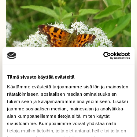
Tämä sivusto käyttää evästeitä
Käytämme evästeitä tarjoamamme sisällön ja mainosten
räätälöimiseen, sosiaalisen median ominaisuuksien
tukemiseen ja kävijämäärämme analysoimiseen. Lisäksi
jaamme sosiaalisen median, mainosalan ja analytiikka-
Liuskaperhonen
alan kumppaneillemme tietoja siitä, miten käytät
sivustoamme. Kumppanimme voivat yhdistää näitä
Liuskaperhonen parkkeerasi hetkeksi
tietoja muihin tietoihin, joita olet antanut heille tai joita on
koiranputkelle 12.7.2018 Taipalsaarella