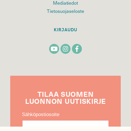
Mediatiedot
Tietosuojaseloste
KIRJAUDU
TILAA
SUOMEN
LUONNON
UUTIS­KIRJE
Sähköpostiosoite