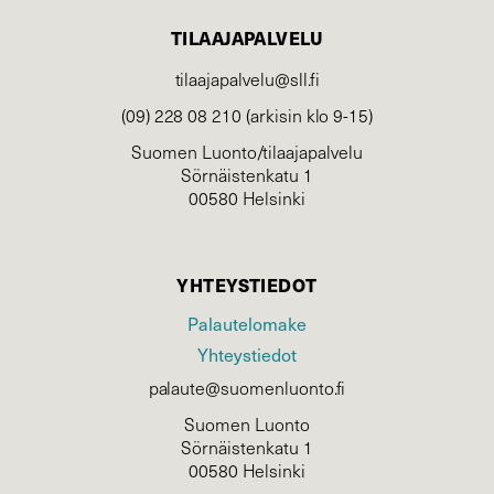
TILAAJAPALVELU
tilaajapalvelu@sll.fi
(09) 228 08 210 (arkisin klo 9-15)
Suomen Luonto/tilaajapalvelu
Sörnäistenkatu 1
00580 Helsinki
YHTEYSTIEDOT
Palautelomake
Yhteystiedot
palaute@suomenluonto.fi
Suomen Luonto
Sörnäistenkatu 1
00580 Helsinki