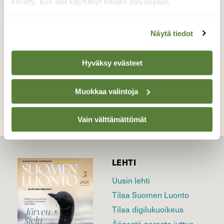
kerätty, kun olet käyttänyt heidän palvelujaan.
Valokuvaaja: Liisa Niiva-Korpela, Taipalsaari,
Levänen 12.7.2018
Näytä tiedot
Hyväksy evästeet
TAKAISIN LISTAAN
Muokkaa valintoja
Vain välttämättömät
LEHTI
Uusin lehti
Tilaa Suomen Luonto
Tilaa digilukuoikeus
Äänestä parasta juttua