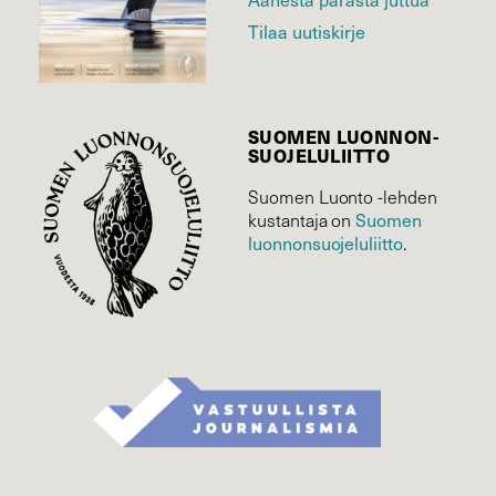
Tilaa uutiskirje
SUOMEN LUONNON­
SUOJELU­LIITTO
Suomen Luonto -lehden
Suomen
kustantaja on
luonnonsuojelu­liitto
.