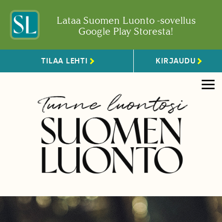
Lataa Suomen Luonto -sovellus
Google Play Storesta!
TILAA LEHTI
KIRJAUDU