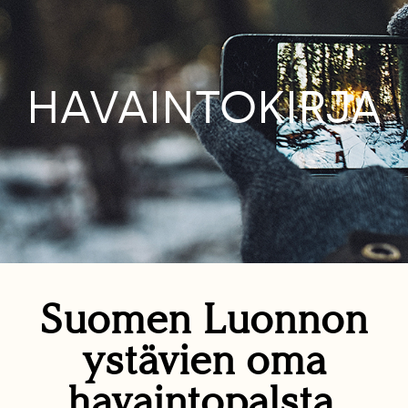
HAVAINTOKIRJA
Suomen Luonnon
ystävien oma
havaintopalsta.