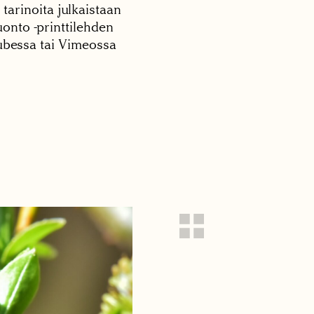
 tarinoita julkaistaan
onto -printtilehden
tubessa tai Vimeossa