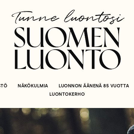
STÖ
NÄKÖKULMIA
LUONNON ÄÄNENÄ 85 VUOTTA
LUONTOKERHO