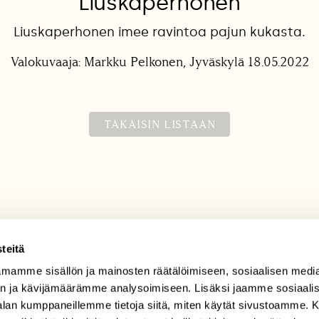
Liuskaperhonen
Liuskaperhonen imee ravintoa pajun kukasta.
Valokuvaaja: Markku Pelkonen, Jyväskylä 18.05.2022
TAKAISIN LISTAAN
teitä
mamme sisällön ja mainosten räätälöimiseen, sosiaalisen medi
TILAAJAPALVELU
n ja kävijämäärämme analysoimiseen. Lisäksi jaamme sosiaali
tilaajapalvelu@sll.fi
-alan kumppaneillemme tietoja siitä, miten käytät sivustoamme