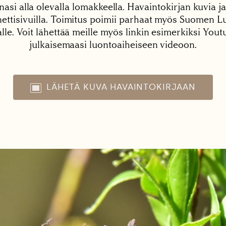
nasi alla olevalla lomakkeella. Havaintokirjan kuvia ja
tisivuilla. Toimitus poimii parhaat myös Suomen Lu
alle. Voit lähettää meille myös linkin esimerkiksi You
julkaisemaasi luontoaiheiseen videoon.
LÄHETÄ KUVA HAVAINTOKIRJAAN