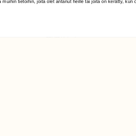
 muihin tietoihin, joita olet antanut heille tai joita on kerätty, kun 
(09) 228 08 210 (arkisin
klo 9-15)
Suomen
Luonto/tilaajapalvelu
Sörnäistenkatu 1
00580 Helsinki
ELU­
YHTEYSTIEDOT
ntaja on
Palautelomake
Yhteystiedot
palaute@suomenluonto.fi
Suomen Luonto
Sörnäistenkatu 1
00580 Helsinki
Mediatiedot
Tietosuojaseloste