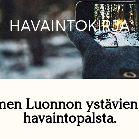
HAVAINTOKIRJA
en Luonnon ystävie
havaintopalsta.