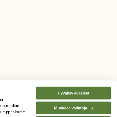
Hyväksy evästeet
an
sen median,
Muokkaa valintoja
. Kumppanimme
TILAA
SUOMEN