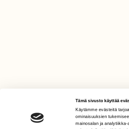
Tämä sivusto käyttää eväs
Käytämme evästeitä tarjoa
LEHTI
ominaisuuksien tukemisee
Uusin lehti
mainosalan ja analytiikka