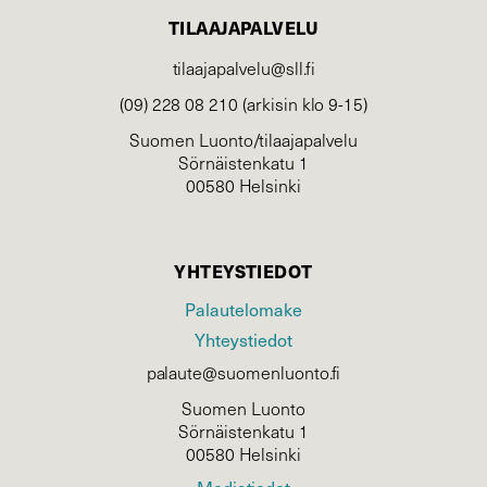
TILAAJAPALVELU
tilaajapalvelu@sll.fi
(09) 228 08 210 (arkisin klo 9-15)
Suomen Luonto/tilaajapalvelu
Sörnäistenkatu 1
00580 Helsinki
YHTEYSTIEDOT
Palautelomake
Yhteystiedot
palaute@suomenluonto.fi
Suomen Luonto
Sörnäistenkatu 1
00580 Helsinki
Mediatiedot