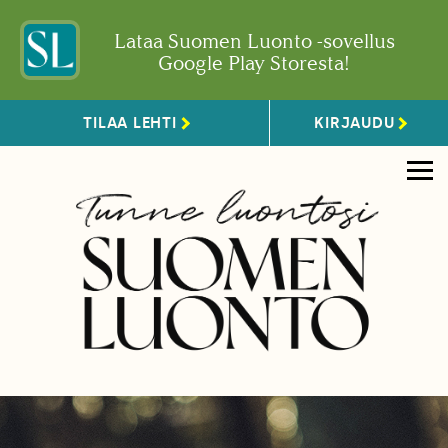
Lataa Suomen Luonto -sovellus
Google Play Storesta!
TILAA LEHTI
KIRJAUDU