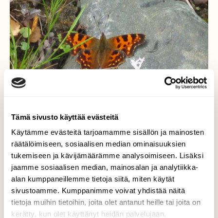
Tämä sivusto käyttää evästeitä
Käytämme evästeitä tarjoamamme sisällön ja mainosten
räätälöimiseen, sosiaalisen median ominaisuuksien
tukemiseen ja kävijämäärämme analysoimiseen. Lisäksi
jaamme sosiaalisen median, mainosalan ja analytiikka-
alan kumppaneillemme tietoja siitä, miten käytät
Liuskaperhonen
sivustoamme. Kumppanimme voivat yhdistää näitä
tietoja muihin tietoihin, joita olet antanut heille tai joita on
Liuskaperhonen ,- "Herukkaperhonen".
kerätty, kun olet käyttänyt heidän palvelujaan.