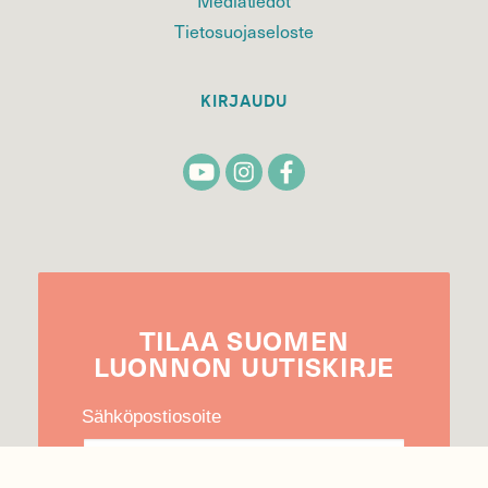
Tietosuojaseloste
KIRJAUDU
TILAA
SUOMEN
LUONNON
UUTIS­KIRJE
Sähköpostiosoite