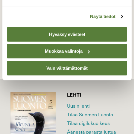
Valokuvaaja: yrjo lukkari, Keminmaa /
Kallinkangas 2.8.2016
Näytä tiedot
Hyväksy evästeet
TAKAISIN LISTAAN
Muokkaa valintoja
Vain välttämättömät
LEHTI
Uusin lehti
Tilaa Suomen Luonto
Tilaa digilukuoikeus
Äänestä parasta juttua