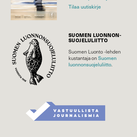
Tilaa uutiskirje
SUOMEN LUONNON­
SUOJELU­LIITTO
Suomen Luonto -lehden
Suomen
kustantaja on
luonnonsuojelu­liitto
.