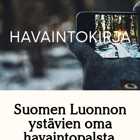
HAVAINTOKIRJA
Suomen Luonnon
ystävien oma
havaintopalsta.