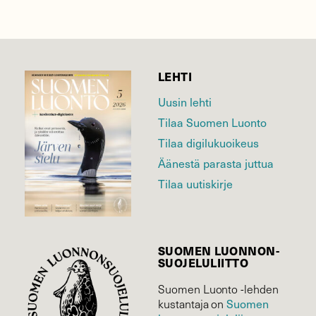
LEHTI
Uusin lehti
Tilaa Suomen Luonto
Tilaa digilukuoikeus
Äänestä parasta juttua
Tilaa uutiskirje
SUOMEN LUONNON­
SUOJELU­LIITTO
Suomen Luonto -lehden
Suomen
kustantaja on