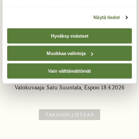
Näytä tiedot
Hyväksy evästeet
Loistava suojaväri
Muokkaa valintoja
Hienosti sulautuu ympäristöönsä tämä
Vain välttämättömät
perhonen.
Valokuvaaja: Satu Suuntala, Espoo 18.4.2026
TAKAISIN LISTAAN