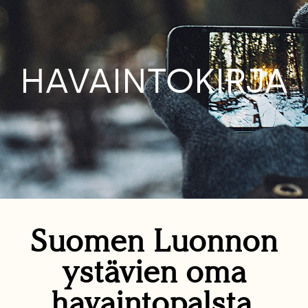
HAVAINTOKIRJA
Suomen Luonnon
ystävien oma
havaintopalsta.