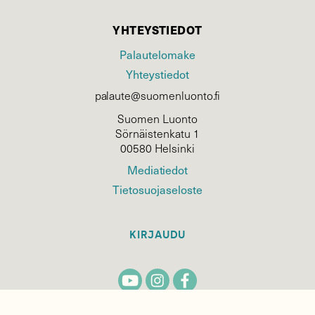
YHTEYSTIEDOT
Palautelomake
Yhteystiedot
palaute@suomenluonto.fi
Suomen Luonto
Sörnäistenkatu 1
00580 Helsinki
Mediatiedot
Tietosuojaseloste
KIRJAUDU