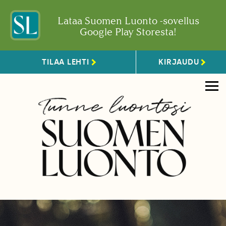
Lataa Suomen Luonto -sovellus
Google Play Storesta!
TILAA LEHTI
KIRJAUDU