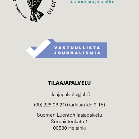
luonnonsuojelu­liitto
.
TILAAJAPALVELU
tilaajapalvelu@sll.fi
(09) 228 08 210 (arkisin klo 9-15)
Suomen Luonto/tilaajapalvelu
Sörnäistenkatu 1
00580 Helsinki