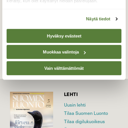
kerätty, kun olet käyttänyt heidän palvelujaan.
Valokuvaaja: Liisa Niiva-Korpela, Levänen,
Taipalsaari 12.7.2018
Näytä tiedot
Hyväksy evästeet
TAKAISIN LISTAAN
Muokkaa valintoja
Vain välttämättömät
LEHTI
Uusin lehti
Tilaa Suomen Luonto
Tilaa digilukuoikeus