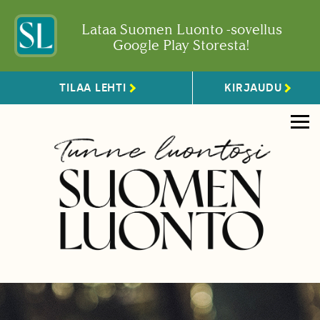
Lataa Suomen Luonto -sovellus
Google Play Storesta!
TILAA LEHTI
KIRJAUDU