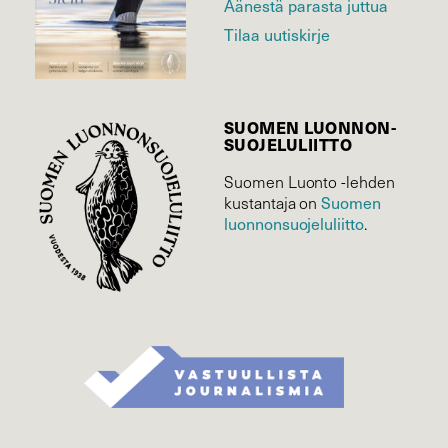
Äänestä parasta juttua
Tilaa uutiskirje
SUOMEN LUONNON­
SUOJELU­LIITTO
Suomen Luonto -lehden
Suomen
kustantaja on
luonnonsuojelu­liitto
.