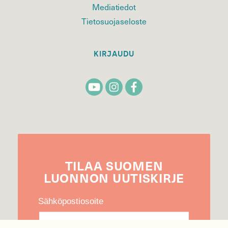
Mediatiedot
Tietosuojaseloste
KIRJAUDU
TILAA
SUOMEN
LUONNON
UUTIS­KIRJE
Sähköpostiosoite