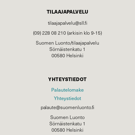
TILAAJAPALVELU
tilaajapalvelu@sll.fi
(09) 228 08 210 (arkisin klo 9-15)
Suomen Luonto/tilaajapalvelu
Sörnäistenkatu 1
00580 Helsinki
YHTEYSTIEDOT
Palautelomake
Yhteystiedot
palaute@suomenluonto.fi
Suomen Luonto
Sörnäistenkatu 1
00580 Helsinki