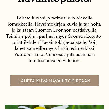
Lähetä kuvasi ja tarinasi alla olevalla
lomakkeella. Havaintokirjan kuvia ja tarinoita
julkaistaan Suomen Luonnon nettisivuilla.
Toimitus poimii parhaat myös Suomen Luonto -
printtilehden Havaintokirja-palstalle. Voit
lähettää meille myös linkin esimerkiksi
Youtubessa tai Vimeossa julkaisemaasi
luontoaiheiseen videoon.
LÄHETÄ KUVA HAVAINTOKIRJAAN