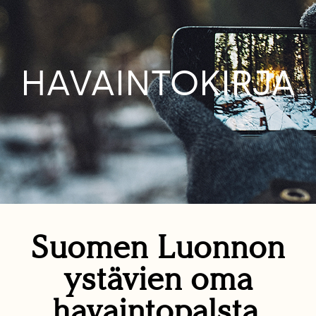
HAVAINTOKIRJA
Suomen Luonnon
ystävien oma
havaintopalsta.