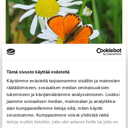
Tämä sivusto käyttää evästeitä
Käytämme evästeitä tarjoamamme sisällön ja mainosten
räätälöimiseen, sosiaalisen median ominaisuuksien
tukemiseen ja kävijämäärämme analysoimiseen. Lisäksi
jaamme sosiaalisen median, mainosalan ja analytiikka-
Loistokultasiipi
alan kumppaneillemme tietoja siitä, miten käytät
sivustoamme. Kumppanimme voivat yhdistää näitä
Loistokultasiipi viihtyi viljapellon reunan
tietoja muihin tietoihin, joita olet antanut heille tai joita on
saunakukilla 12.7.2018