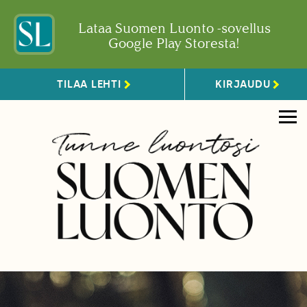
Lataa Suomen Luonto -sovellus
Google Play Storesta!
TILAA LEHTI
KIRJAUDU