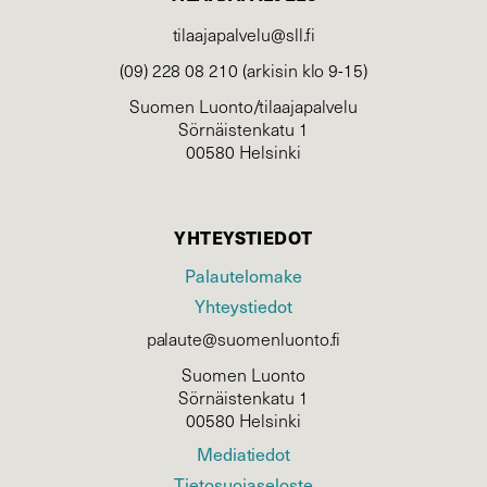
tilaajapalvelu@sll.fi
(09) 228 08 210 (arkisin klo 9-15)
Suomen Luonto/tilaajapalvelu
Sörnäistenkatu 1
00580 Helsinki
YHTEYSTIEDOT
Palautelomake
Yhteystiedot
palaute@suomenluonto.fi
Suomen Luonto
Sörnäistenkatu 1
00580 Helsinki
Mediatiedot
Tietosuojaseloste