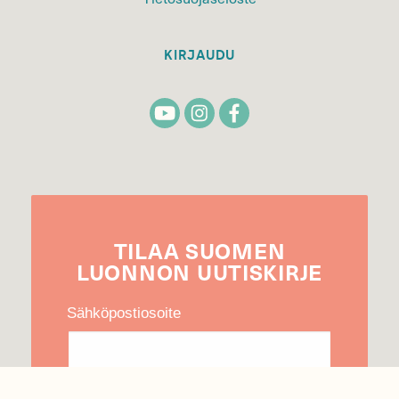
KIRJAUDU
TILAA
SUOMEN
LUONNON
UUTIS­KIRJE
Sähköpostiosoite
Hyväksyn tietojeni käytön uutiskirjeen