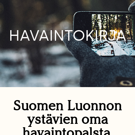
HAVAINTOKIRJA
Suomen Luonnon
ystävien oma
havaintopalsta.