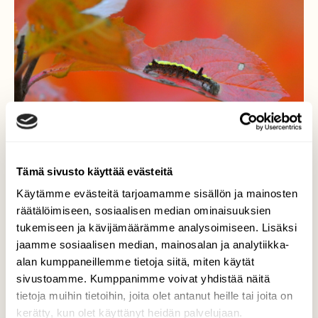
Tämä sivusto käyttää evästeitä
Käytämme evästeitä tarjoamamme sisällön ja mainosten
räätälöimiseen, sosiaalisen median ominaisuuksien
tukemiseen ja kävijämäärämme analysoimiseen. Lisäksi
Lokakuu
jaamme sosiaalisen median, mainosalan ja analytiikka-
alan kumppaneillemme tietoja siitä, miten käytät
Lokakuu aluillaan ja vielä näkee toukkiakin
sivustoamme. Kumppanimme voivat yhdistää näitä
ruskalehdillä. Kaunista on.
tietoja muihin tietoihin, joita olet antanut heille tai joita on
kerätty, kun olet käyttänyt heidän palvelujaan.