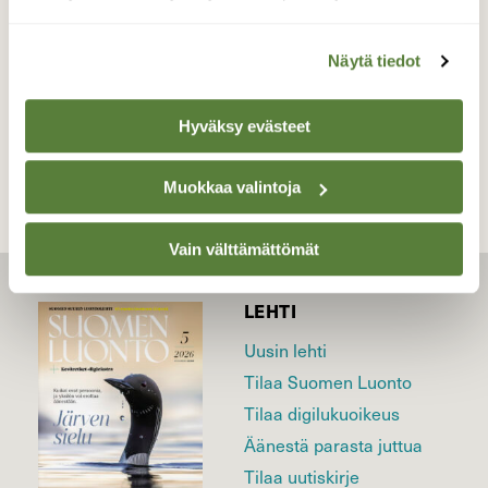
Valokuvaaja: Kaarlo Asikainen, Iisalmi 2.10.2022
Näytä tiedot
TAKAISIN LISTAAN
Hyväksy evästeet
Muokkaa valintoja
Vain välttämättömät
LEHTI
Uusin lehti
Tilaa Suomen Luonto
Tilaa digilukuoikeus
Äänestä parasta juttua
Tilaa uutiskirje