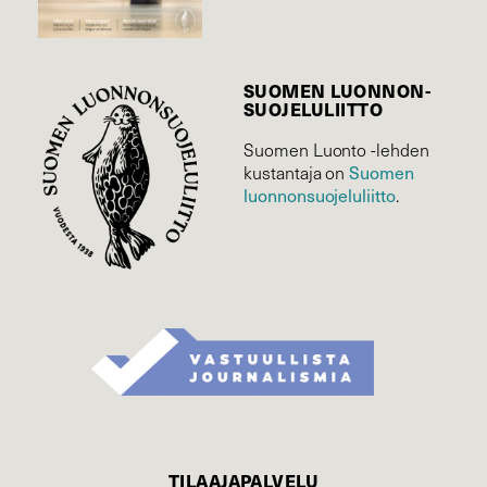
SUOMEN LUONNON­
SUOJELU­LIITTO
Suomen Luonto -lehden
Suomen
kustantaja on
luonnonsuojelu­liitto
.
TILAAJAPALVELU