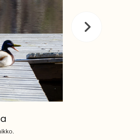
la
mikko.