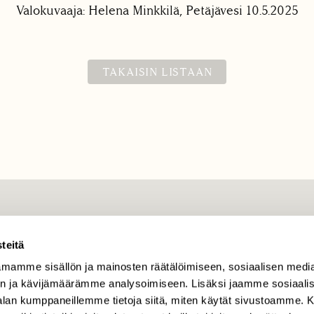
Valokuvaaja: Helena Minkkilä, Petäjävesi 10.5.2025
TAKAISIN LISTAAN
TILAAJAPALVELU
teitä
tilaajapalvelu@sll.fi
mamme sisällön ja mainosten räätälöimiseen, sosiaalisen medi
(09) 228 08 210 (arkisin
klo 9-15)
n ja kävijämäärämme analysoimiseen. Lisäksi jaamme sosiaali
-alan kumppaneillemme tietoja siitä, miten käytät sivustoamme
Suomen