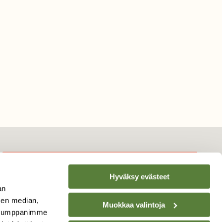
Hyväksy evästeet
TILAA
SUOMEN
an
LUONNON
UUTIS­KIRJE
sen median,
Muokkaa valintoja
. Kumppanimme
Sähköpostiosoite