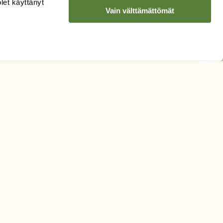
olet käyttänyt
Vain välttämättömät
Hyväksyn tietojeni käytön
uutiskirjeen lähettämiseen
Tietosuojaseloste