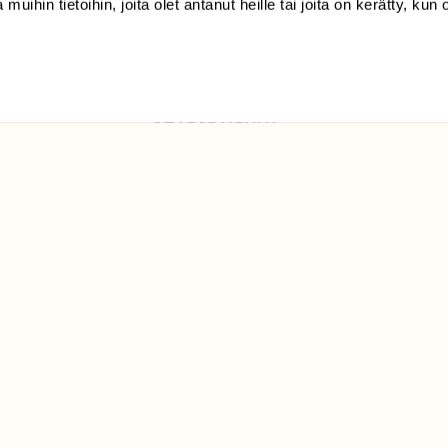
 muihin tietoihin, joita olet antanut heille tai joita on kerätty, kun 
Luonto/tilaajapalvelu
Sörnäistenkatu 1
00580 Helsinki
ELU­
YHTEYSTIEDOT
ntaja on
Palautelomake
Yhteystiedot
palaute@suomenluonto.fi
Suomen Luonto
Sörnäistenkatu 1
00580 Helsinki
Mediatiedot
Tietosuojaseloste
KIRJAUDU