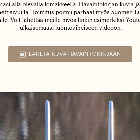
nasi alla olevalla lomakkeella. Havaintokirjan kuvia ja
tisivuilla. Toimitus poimii parhaat myös Suomen Lu
alle. Voit lähettää meille myös linkin esimerkiksi You
julkaisemaasi luontoaiheiseen videoon.
LÄHETÄ KUVA HAVAINTOKIRJAAN