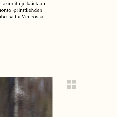
 tarinoita julkaistaan
onto -printtilehden
tubessa tai Vimeossa