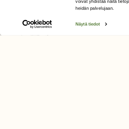
voivat yhdistää näitä tietoja
Tilaa uutiskirje
heidän palvelujaan.
Näytä tiedot
SUOMEN LUONNON­SUOJ
LIITTO
Suomen Luonto -lehden kusta
Suomen luonnonsuojelu­liitto
.