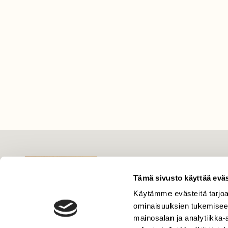
LEHTI
Uusin lehti
Tämä sivusto käyttää eväs
Tilaa Suomen Luonto
Käytämme evästeitä tarjoa
Tilaa digilukuoikeus
ominaisuuksien tukemisee
mainosalan ja analytiikka
Äänestä parasta juttua