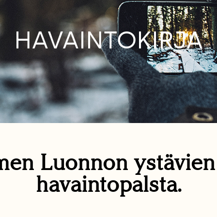
HAVAINTOKIRJA
en Luonnon ystävie
havaintopalsta.