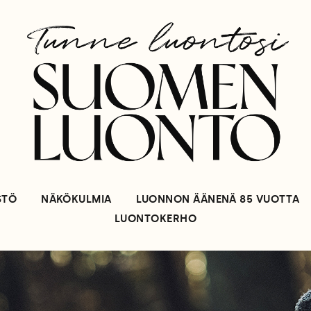
STÖ
NÄKÖKULMIA
LUONNON ÄÄNENÄ 85 VUOTTA
LUONTOKERHO