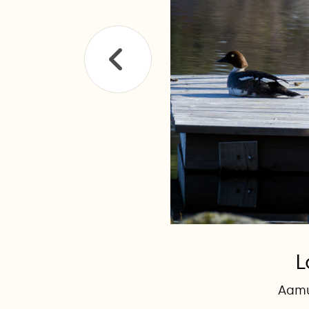
L
Aamul