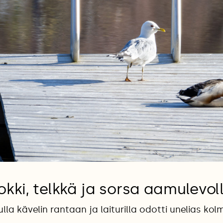
okki, telkkä ja sorsa aamulevol
la kävelin rantaan ja laiturilla odotti unelias kol