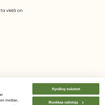
ta vielä on
Hyväksy evästeet
an
sen median,
Muokkaa valintoja