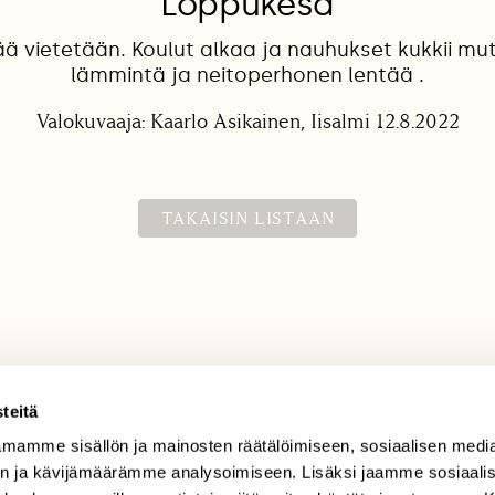
Loppukesä
 vietetään. Koulut alkaa ja nauhukset kukkii mut
lämmintä ja neitoperhonen lentää .
Valokuvaaja: Kaarlo Asikainen, Iisalmi 12.8.2022
TAKAISIN LISTAAN
teitä
mamme sisällön ja mainosten räätälöimiseen, sosiaalisen medi
TILAAJAPALVELU
n ja kävijämäärämme analysoimiseen. Lisäksi jaamme sosiaali
tilaajapalvelu@sll.fi