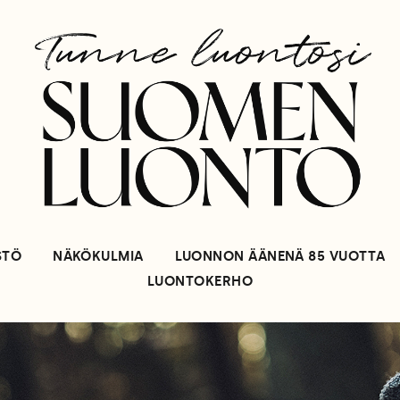
STÖ
NÄKÖKULMIA
LUONNON ÄÄNENÄ 85 VUOTTA
LUONTOKERHO