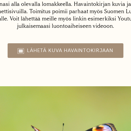
nasi alla olevalla lomakkeella. Havaintokirjan kuvia ja
tisivuilla. Toimitus poimii parhaat myös Suomen Lu
alle. Voit lähettää meille myös linkin esimerkiksi You
julkaisemaasi luontoaiheiseen videoon.
LÄHETÄ KUVA HAVAINTOKIRJAAN