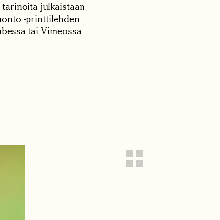
 tarinoita julkaistaan
onto -printtilehden
tubessa tai Vimeossa