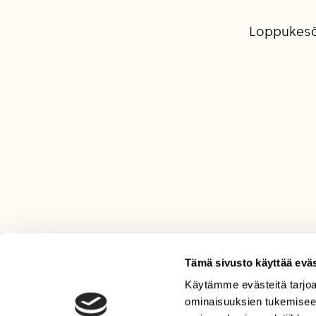
Loppukesää
Tämä sivusto käyttää eväs
Käytämme evästeitä tarjoa
LEHTI
ominaisuuksien tukemisee
Uusin lehti