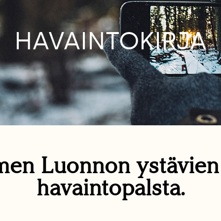
HAVAINTOKIRJA
en Luonnon ystävie
havaintopalsta.