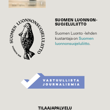
SUOMEN LUONNON­
SUOJELU­LIITTO
Suomen Luonto -lehden
Suomen
kustantaja on
luonnonsuojelu­liitto
.
TILAAJAPALVELU