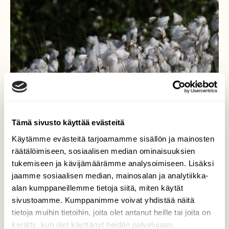
Tämä sivusto käyttää evästeitä
Käytämme evästeitä tarjoamamme sisällön ja mainosten
räätälöimiseen, sosiaalisen median ominaisuuksien
tukemiseen ja kävijämäärämme analysoimiseen. Lisäksi
Luhtavillaa
jaamme sosiaalisen median, mainosalan ja analytiikka-
alan kumppaneillemme tietoja siitä, miten käytät
Luhtavillan runsautta Linnunsuolla.
sivustoamme. Kumppanimme voivat yhdistää näitä
tietoja muihin tietoihin, joita olet antanut heille tai joita on
Valokuvaaja: Jaana Saarelainen, Linnunsuo,
kerätty, kun olet käyttänyt heidän palvelujaan.