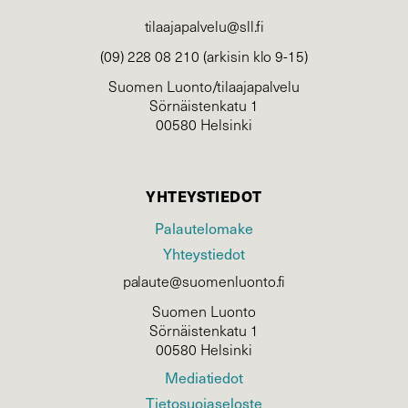
tilaajapalvelu@sll.fi
(09) 228 08 210 (arkisin klo 9-15)
Suomen Luonto/tilaajapalvelu
Sörnäistenkatu 1
00580 Helsinki
YHTEYSTIEDOT
Palautelomake
Yhteystiedot
palaute@suomenluonto.fi
Suomen Luonto
Sörnäistenkatu 1
00580 Helsinki
Mediatiedot
Tietosuojaseloste