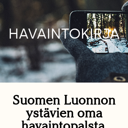
HAVAINTOKIRJA
Suomen Luonnon
ystävien oma
havaintopalsta.