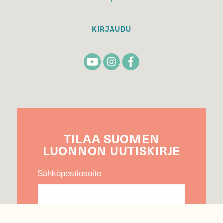
KIRJAUDU
TILAA
SUOMEN
LUONNON
UUTIS­KIRJE
Sähköpostiosoite
Hyväksyn tietojeni käytön uutiskirjeen