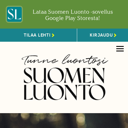
Lataa Suomen Luonto -sovellus
Google Play Storesta!
TILAA LEHTI
KIRJAUDU