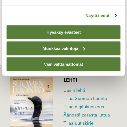
Kontiolahti 20.6.2026
Näytä tiedot
TAKAISIN LISTAAN
Hyväksy evästeet
Muokkaa valintoja
Vain välttämättömät
LEHTI
Uusin lehti
Tilaa Suomen Luonto
Tilaa digilukuoikeus
Äänestä parasta juttua
Tilaa uutiskirje