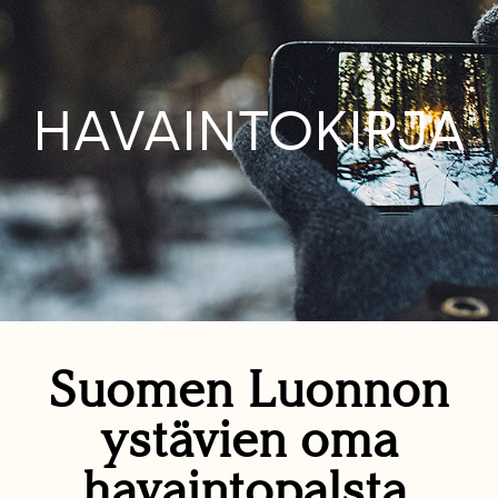
HAVAINTOKIRJA
Suomen Luonnon
ystävien oma
havaintopalsta.