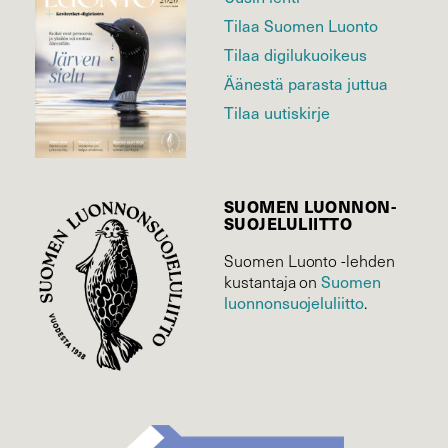
Tilaa Suomen Luonto
Tilaa digilukuoikeus
Äänestä parasta juttua
Tilaa uutiskirje
SUOMEN LUONNON­
SUOJELU­LIITTO
Suomen Luonto -lehden
Suomen
kustantaja on
luonnonsuojelu­liitto
.