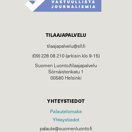
TILAAJAPALVELU
tilaajapalvelu@sll.fi
(09) 228 08 210 (arkisin klo 9-15)
Suomen Luonto/tilaajapalvelu
Sörnäistenkatu 1
00580 Helsinki
YHTEYSTIEDOT
Palautelomake
Yhteystiedot
palaute@suomenluonto.fi