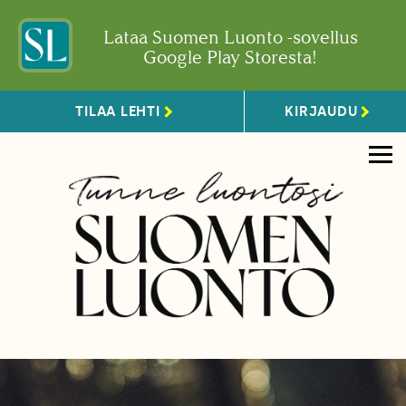
Lataa Suomen Luonto -sovellus
Google Play Storesta!
TILAA LEHTI
KIRJAUDU