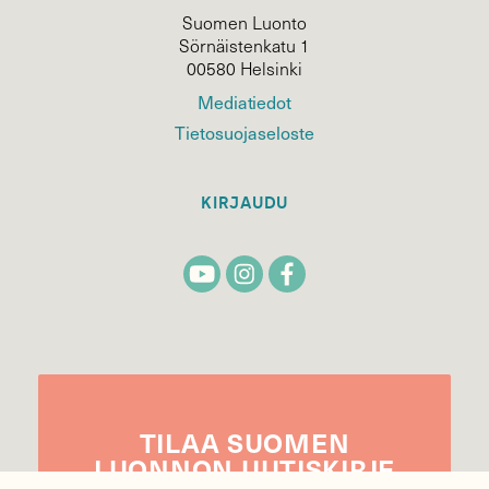
Suomen Luonto
Sörnäistenkatu 1
00580 Helsinki
Mediatiedot
Tietosuojaseloste
KIRJAUDU
TILAA
SUOMEN
LUONNON
UUTIS­KIRJE