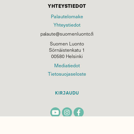
YHTEYSTIEDOT
Palautelomake
Yhteystiedot
palaute@suomenluonto.fi
Suomen Luonto
Sörnäistenkatu 1
00580 Helsinki
Mediatiedot
Tietosuojaseloste
KIRJAUDU