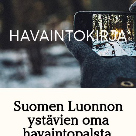
HAVAINTOKIRJA
Suomen Luonnon
ystävien oma
havaintopalsta.