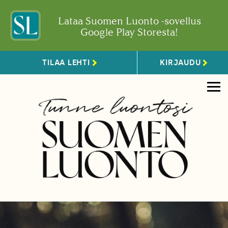
Lataa Suomen Luonto -sovellus
Google Play Storesta!
TILAA LEHTI
KIRJAUDU