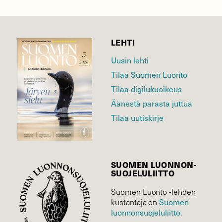
LEHTI
Uusin lehti
Tilaa Suomen Luonto
Tilaa digilukuoikeus
Äänestä parasta juttua
Tilaa uutiskirje
SUOMEN LUONNON­
SUOJELU­LIITTO
Suomen Luonto -lehden
Suomen
kustantaja on
luonnonsuojelu­liitto
.