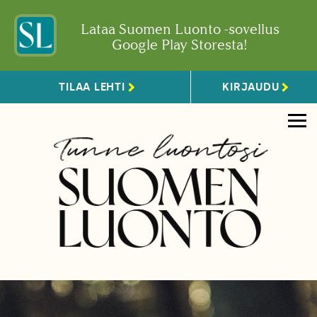
Lataa Suomen Luonto -sovellus
Google Play Storesta!
TILAA LEHTI
KIRJAUDU