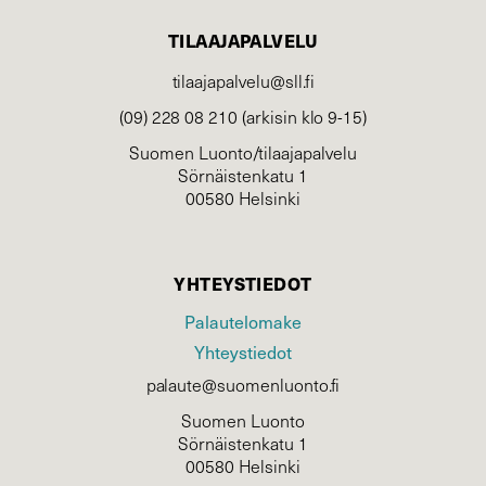
TILAAJAPALVELU
tilaajapalvelu@sll.fi
(09) 228 08 210 (arkisin klo 9-15)
Suomen Luonto/tilaajapalvelu
Sörnäistenkatu 1
00580 Helsinki
YHTEYSTIEDOT
Palautelomake
Yhteystiedot
palaute@suomenluonto.fi
Suomen Luonto
Sörnäistenkatu 1
00580 Helsinki