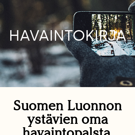
HAVAINTOKIRJA
Suomen Luonnon
ystävien oma
havaintopalsta.