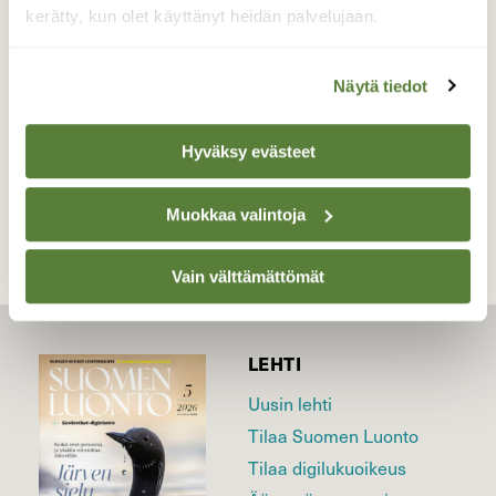
kerätty, kun olet käyttänyt heidän palvelujaan.
Valokuvaaja: Reijo Juurinen, Nuuksion
kansallispuisto Tammikuu
Näytä tiedot
Hyväksy evästeet
TAKAISIN LISTAAN
Muokkaa valintoja
Vain välttämättömät
LEHTI
Uusin lehti
Tilaa Suomen Luonto
Tilaa digilukuoikeus