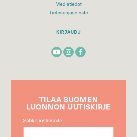
Mediatiedot
Tietosuojaseloste
KIRJAUDU
TILAA
SUOMEN
LUONNON
UUTIS­KIRJE
Sähköpostiosoite