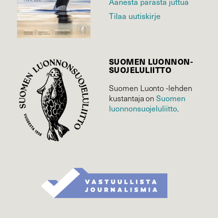
Äänestä parasta juttua
Tilaa uutiskirje
SUOMEN LUONNON­
SUOJELU­LIITTO
Suomen Luonto -lehden
Suomen
kustantaja on
luonnonsuojelu­liitto
.