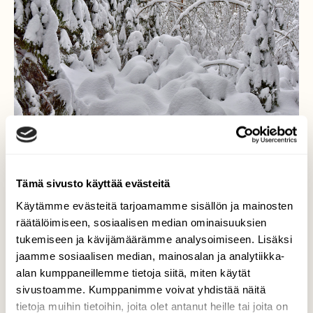
Tämä sivusto käyttää evästeitä
Käytämme evästeitä tarjoamamme sisällön ja mainosten
räätälöimiseen, sosiaalisen median ominaisuuksien
tukemiseen ja kävijämäärämme analysoimiseen. Lisäksi
Lumen hautaamat
jaamme sosiaalisen median, mainosalan ja analytiikka-
alan kumppaneillemme tietoja siitä, miten käytät
Mitähän siellä lumen alla oikein on? Pitääkö
sivustoamme. Kumppanimme voivat yhdistää näitä
oikein tutkia? Ei tarvitse. Muistan kyllä, että
siinä kasvaa pieniä kuusia.
tietoja muihin tietoihin, joita olet antanut heille tai joita on