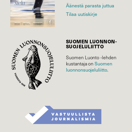
Äänestä parasta juttua
Tilaa uutiskirje
SUOMEN LUONNON­
SUOJELU­LIITTO
Suomen Luonto -lehden
kustantaja on
Suomen
luonnonsuojelu­liitto
.