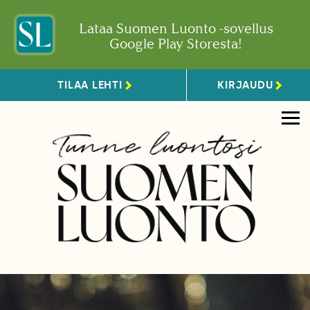
Lataa Suomen Luonto -sovellus
Google Play Storesta!
TILAA LEHTI
KIRJAUDU