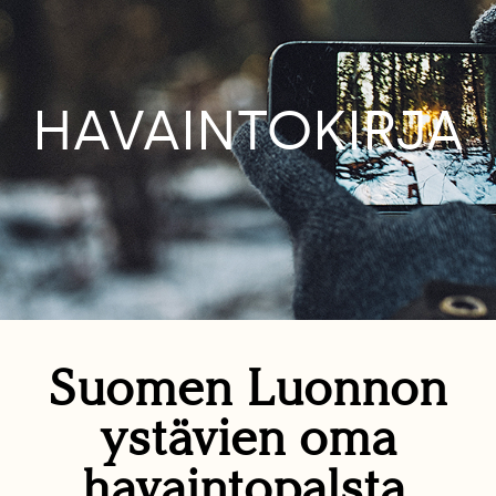
HAVAINTOKIRJA
Suomen Luonnon
ystävien oma
havaintopalsta.