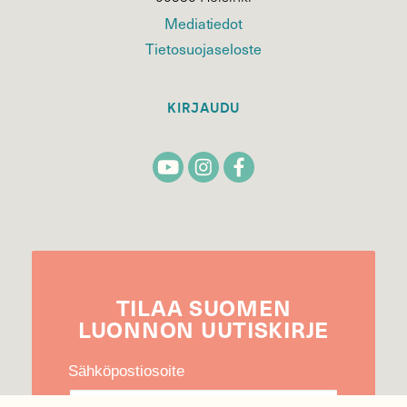
Mediatiedot
Tietosuojaseloste
KIRJAUDU
TILAA
SUOMEN
LUONNON
UUTIS­KIRJE
Sähköpostiosoite