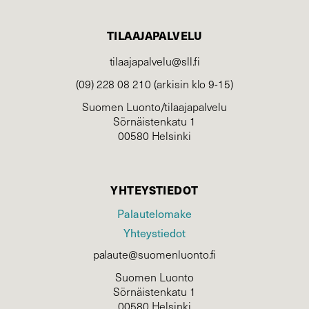
TILAAJAPALVELU
tilaajapalvelu@sll.fi
(09) 228 08 210 (arkisin klo 9-15)
Suomen Luonto/tilaajapalvelu
Sörnäistenkatu 1
00580 Helsinki
YHTEYSTIEDOT
Palautelomake
Yhteystiedot
palaute@suomenluonto.fi
Suomen Luonto
Sörnäistenkatu 1
00580 Helsinki