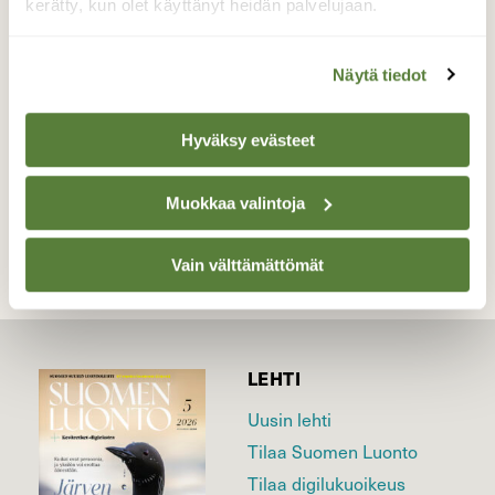
löytää ruokaa lumen altakin hajuaistinsa
kerätty, kun olet käyttänyt heidän palvelujaan.
ansiosta.
Valokuvaaja: Reijo Juurinen, Veikkola Helmikuu
Näytä tiedot
Hyväksy evästeet
TAKAISIN LISTAAN
Muokkaa valintoja
Vain välttämättömät
LEHTI
Uusin lehti
Tilaa Suomen Luonto
Tilaa digilukuoikeus