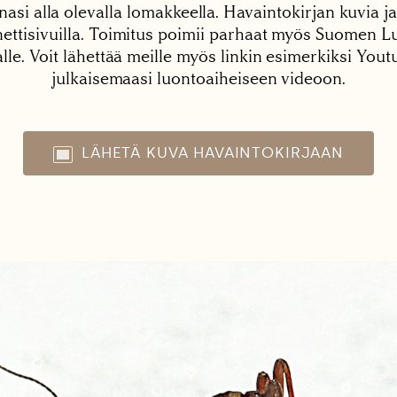
nasi alla olevalla lomakkeella. Havaintokirjan kuvia ja
tisivuilla. Toimitus poimii parhaat myös Suomen Lu
alle. Voit lähettää meille myös linkin esimerkiksi You
julkaisemaasi luontoaiheiseen videoon.
LÄHETÄ KUVA HAVAINTOKIRJAAN