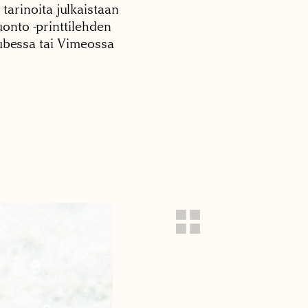
 tarinoita julkaistaan
onto -printtilehden
tubessa tai Vimeossa