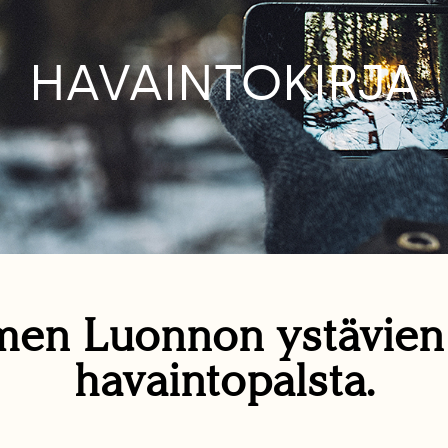
HAVAINTOKIRJA
en Luonnon ystävie
havaintopalsta.