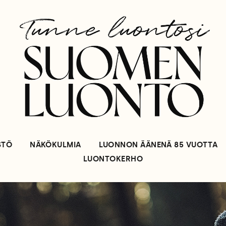
STÖ
NÄKÖKULMIA
LUONNON ÄÄNENÄ 85 VUOTTA
LUONTOKERHO