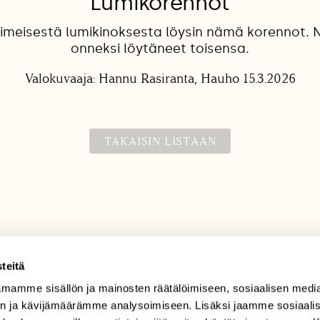
Lumikorennot
iimeisestä lumikinoksesta löysin nämä korennot. 
onneksi löytäneet toisensa.
Valokuvaaja: Hannu Rasiranta, Hauho 15.3.2026
TAKAISIN LISTAAN
teitä
mamme sisällön ja mainosten räätälöimiseen, sosiaalisen medi
TILAAJAPALVELU
n ja kävijämäärämme analysoimiseen. Lisäksi jaamme sosiaali
tilaajapalvelu@sll.fi