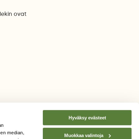
Nekin ovat
Hyväksy evästeet
an
sen median,
Muokkaa valintoja