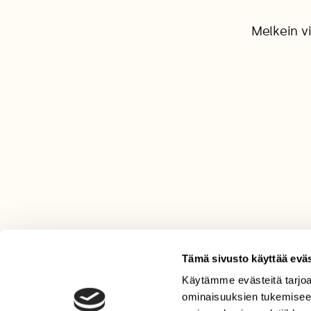
Melkein v
Tämä sivusto käyttää eväs
Käytämme evästeitä tarjoa
LEHTI
ominaisuuksien tukemisee
Uusin lehti