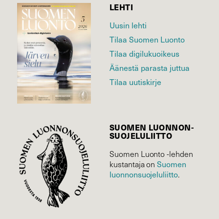
LEHTI
Uusin lehti
Tilaa Suomen Luonto
Tilaa digilukuoikeus
Äänestä parasta juttua
Tilaa uutiskirje
SUOMEN LUONNON­
SUOJELU­LIITTO
Suomen Luonto -lehden
Suomen
kustantaja on
luonnonsuojelu­liitto
.