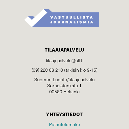
TILAAJAPALVELU
tilaajapalvelu@sll.fi
(09) 228 08 210 (arkisin klo 9-15)
Suomen Luonto/tilaajapalvelu
Sörnäistenkatu 1
00580 Helsinki
YHTEYSTIEDOT
Palautelomake