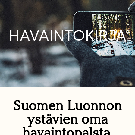
HAVAINTOKIRJA
Suomen Luonnon
ystävien oma
havaintopalsta.