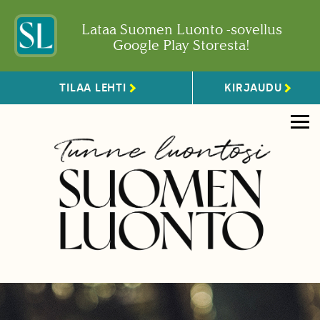
Lataa Suomen Luonto -sovellus
Google Play Storesta!
TILAA LEHTI
KIRJAUDU