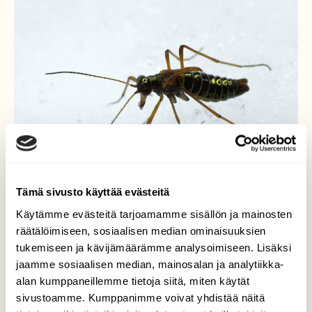
Tämä sivusto käyttää evästeitä
Käytämme evästeitä tarjoamamme sisällön ja mainosten
räätälöimiseen, sosiaalisen median ominaisuuksien
tukemiseen ja kävijämäärämme analysoimiseen. Lisäksi
Lumikorento
jaamme sosiaalisen median, mainosalan ja analytiikka-
alan kumppaneillemme tietoja siitä, miten käytät
Aiemmin lähettämässäni kuvassa oli tämä
sivustoamme. Kumppanimme voivat yhdistää näitä
sama pomppiva "ötökkä" kuilun partaalla.