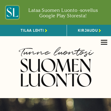
Lataa Suomen Luonto -sovellus
Google Play Storesta!
TILAA LEHTI
KIRJAUDU