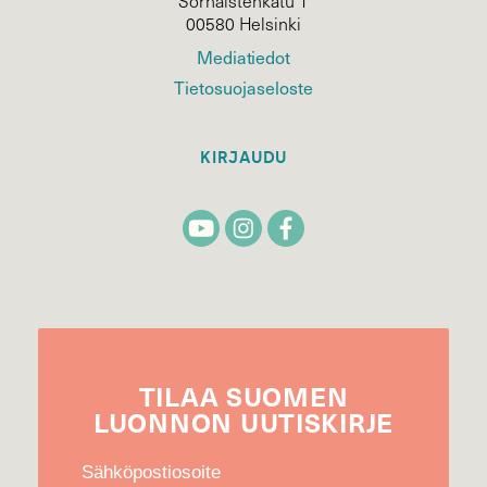
Sörnäistenkatu 1
00580 Helsinki
Mediatiedot
Tietosuojaseloste
KIRJAUDU
TILAA
SUOMEN
LUONNON
UUTIS­KIRJE
Sähköpostiosoite