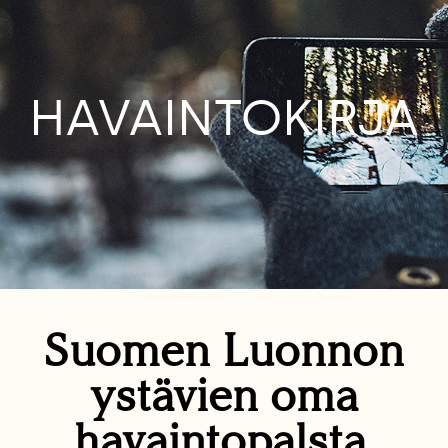
HAVAINTOKIRJA
Suomen Luonnon
ystävien oma
havaintopalsta.