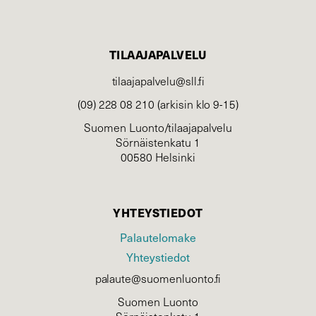
TILAAJAPALVELU
tilaajapalvelu@sll.fi
(09) 228 08 210 (arkisin klo 9-15)
Suomen Luonto/tilaajapalvelu
Sörnäistenkatu 1
00580 Helsinki
YHTEYSTIEDOT
Palautelomake
Yhteystiedot
palaute@suomenluonto.fi
Suomen Luonto