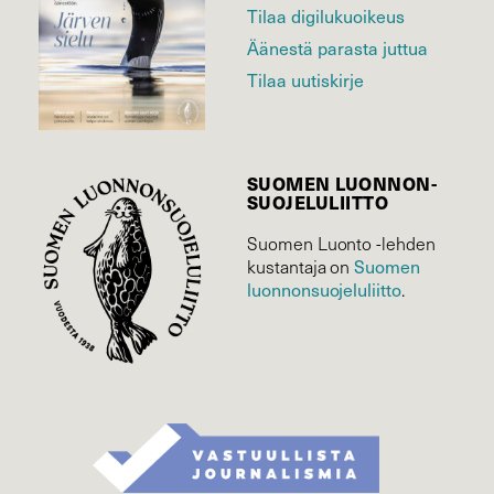
Tilaa digilukuoikeus
Äänestä parasta juttua
Tilaa uutiskirje
SUOMEN LUONNON­
SUOJELU­LIITTO
Suomen Luonto -lehden
Suomen
kustantaja on
luonnonsuojelu­liitto
.