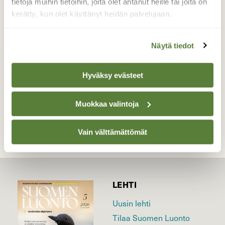
Nyt tälle minun uudelle tuttavuudelle on
tietoja muihin tietoihin, joita olet antanut heille tai joita on
varmistunut nimeksi lumikorento. Tampere
kerätty, kun olet käyttänyt heidän palvelujaan.
6.2.2015
Näytä tiedot
Valokuvaaja: Tarja Porkkala, Tampere 6.2.2015
Hyväksy evästeet
TAKAISIN LISTAAN
Muokkaa valintoja
Vain välttämättömät
LEHTI
Uusin lehti
Tilaa Suomen Luonto