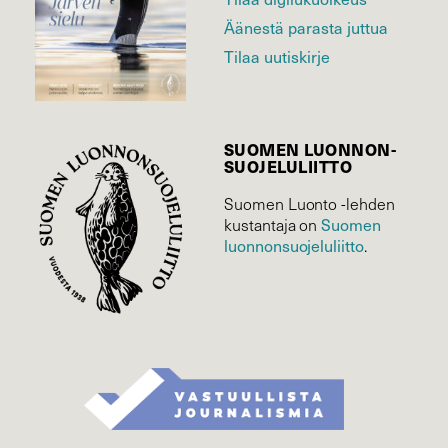
Äänestä parasta juttua
Tilaa uutiskirje
SUOMEN LUONNON­
SUOJELU­LIITTO
Suomen Luonto -lehden
kustantaja on
Suomen
luonnonsuojelu­liitto
.