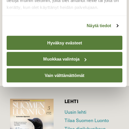
tietoja muihin tietoihin, joita olet antanut heille tai joita on
vaan.
kerätty, kun olet käyttänyt heidän palvelujaan.
Valokuvaaja: Reijo Juurinen, Nuuksion
kansallispuisto Maaliskuu
Näytä tiedot
Hyväksy evästeet
TAKAISIN LISTAAN
Muokkaa valintoja
Vain välttämättömät
LEHTI
Uusin lehti
Tilaa Suomen Luonto
Tilaa digilukuoikeus