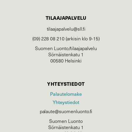
TILAAJAPALVELU
tilaajapalvelu@sll.fi
(09) 228 08 210 (arkisin klo 9-15)
Suomen Luonto/tilaajapalvelu
Sörnäistenkatu 1
00580 Helsinki
YHTEYSTIEDOT
Palautelomake
Yhteystiedot
palaute@suomenluonto.fi
Suomen Luonto
Sörnäistenkatu 1