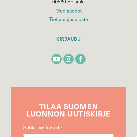
00580 Helsinki
Mediatiedot
Tietosuojaseloste
KIRJAUDU
TILAA
SUOMEN
LUONNON
UUTIS­KIRJE
Sähköpostiosoite