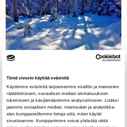
Tämä sivusto käyttää evästeitä
Käytämme evästeitä tarjoamamme sisällön ja mainosten
räätälöimiseen, sosiaalisen median ominaisuuksien
Lumikumpareita
tukemiseen ja kävijämäärämme analysoimiseen. Lisäksi
jaamme sosiaalisen median, mainosalan ja analytiikka-
Metsässä on nyt erinomainen hankikeli, jota
alan kumppaneillemme tietoja siitä, miten käytät
parantaa vielä kerros uutta pehmeää lunta.
sivustoamme. Kumppanimme voivat yhdistää näitä
Kyllä nyt on hiihtäjän hyvä hiihdellä missä