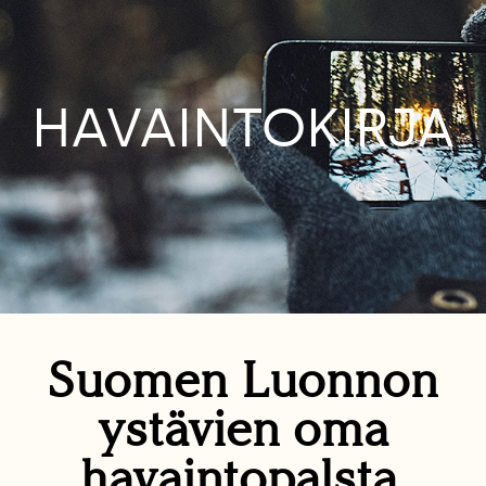
HAVAINTOKIRJA
Suomen Luonnon
ystävien oma
havaintopalsta.