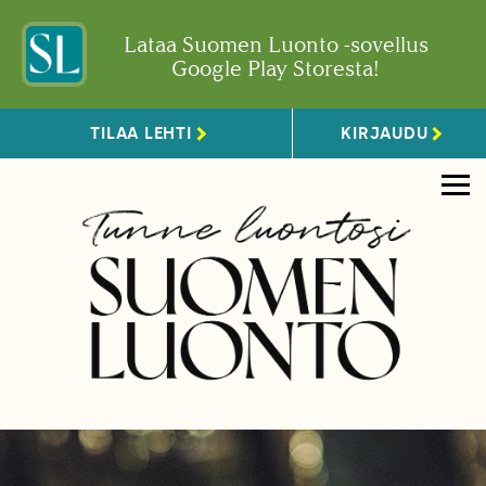
Lataa Suomen Luonto -sovellus
Google Play Storesta!
TILAA LEHTI
KIRJAUDU