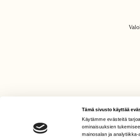
Valo
Tämä sivusto käyttää eväs
Käytämme evästeitä tarjoa
LEHTI
ominaisuuksien tukemisee
Uusin lehti
mainosalan ja analytiikka