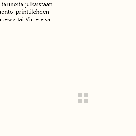
 tarinoita julkaistaan
onto -printtilehden
tubessa tai Vimeossa