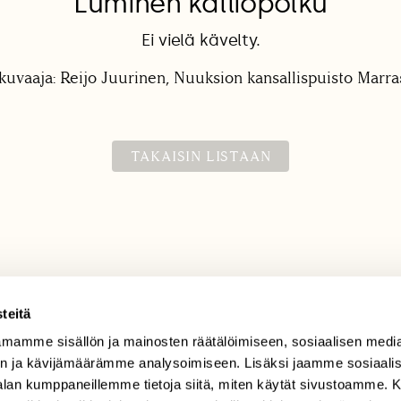
Luminen kalliopolku
Ei vielä kävelty.
kuvaaja: Reijo Juurinen, Nuuksion kansallispuisto Marr
TAKAISIN LISTAAN
teitä
mamme sisällön ja mainosten räätälöimiseen, sosiaalisen medi
TILAAJAPALVELU
n ja kävijämäärämme analysoimiseen. Lisäksi jaamme sosiaali
tilaajapalvelu@sll.fi
-alan kumppaneillemme tietoja siitä, miten käytät sivustoamme