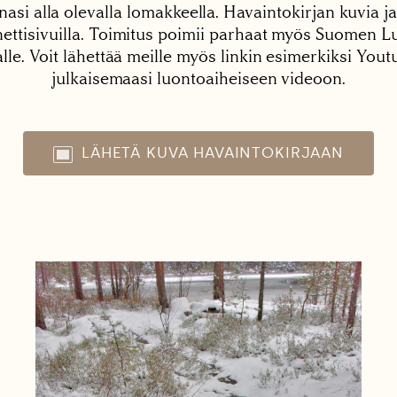
nasi alla olevalla lomakkeella. Havaintokirjan kuvia ja
tisivuilla. Toimitus poimii parhaat myös Suomen Lu
alle. Voit lähettää meille myös linkin esimerkiksi You
julkaisemaasi luontoaiheiseen videoon.
LÄHETÄ KUVA HAVAINTOKIRJAAN