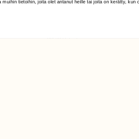
 muihin tietoihin, joita olet antanut heille tai joita on kerätty, kun 
(09) 228 08 210 (arkisin
klo 9-15)
Suomen
Luonto/tilaajapalvelu
Sörnäistenkatu 1
00580 Helsinki
ELU­
YHTEYSTIEDOT
ntaja on
Palautelomake
Yhteystiedot
palaute@suomenluonto.fi
Suomen Luonto
Sörnäistenkatu 1
00580 Helsinki
Mediatiedot
Tietosuojaseloste