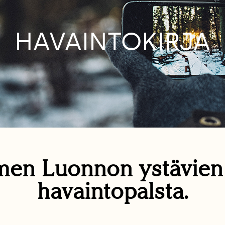
HAVAINTOKIRJA
en Luonnon ystävie
havaintopalsta.