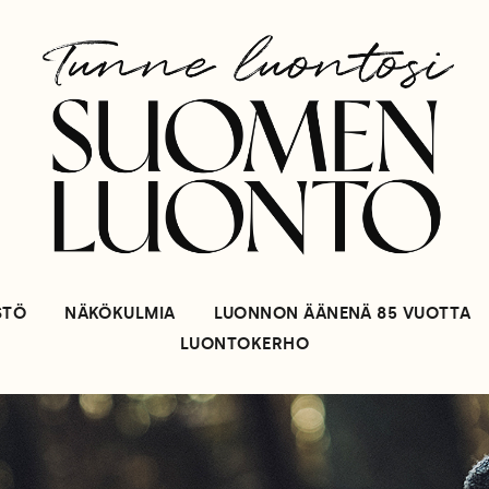
STÖ
NÄKÖKULMIA
LUONNON ÄÄNENÄ 85 VUOTTA
LUONTOKERHO