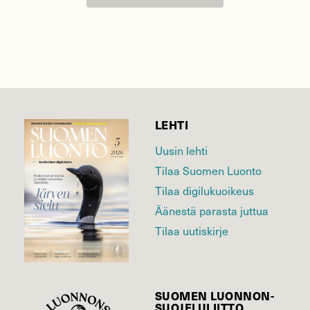
LEHTI
Uusin lehti
Tilaa Suomen Luonto
Tilaa digilukuoikeus
Äänestä parasta juttua
Tilaa uutiskirje
SUOMEN LUONNON­
SUOJELU­LIITTO