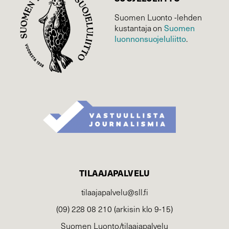
Suomen Luonto -lehden
kustantaja on
Suomen
luonnonsuojelu­liitto
.
TILAAJAPALVELU
tilaajapalvelu@sll.fi
(09) 228 08 210 (arkisin klo 9-15)
Suomen Luonto/tilaajapalvelu