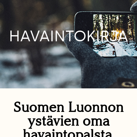
HAVAINTOKIRJA
Suomen Luonnon
ystävien oma
havaintopalsta.