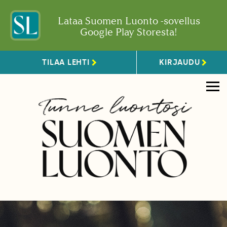
Lataa Suomen Luonto -sovellus
Google Play Storesta!
TILAA LEHTI
KIRJAUDU