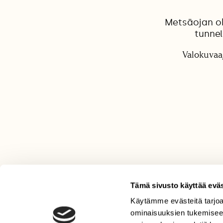
Metsäojan oh
tunnel
Valokuvaa
Tämä sivusto käyttää eväs
Käytämme evästeitä tarjoa
LEHTI
ominaisuuksien tukemisee
Uusin lehti