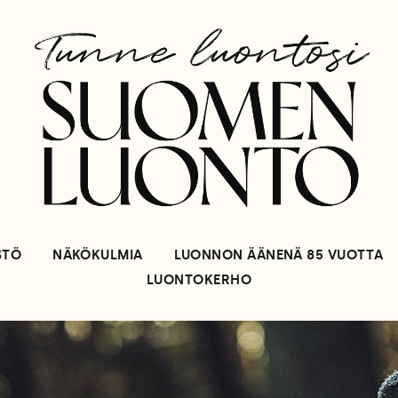
STÖ
NÄKÖKULMIA
LUONNON ÄÄNENÄ 85 VUOTTA
LUONTOKERHO