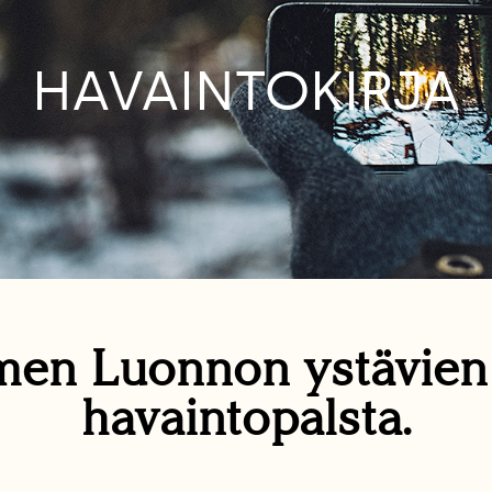
HAVAINTOKIRJA
en Luonnon ystävie
havaintopalsta.