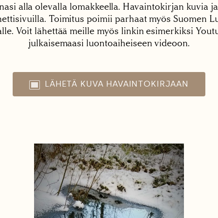
nasi alla olevalla lomakkeella. Havaintokirjan kuvia ja
tisivuilla. Toimitus poimii parhaat myös Suomen Lu
alle. Voit lähettää meille myös linkin esimerkiksi You
julkaisemaasi luontoaiheiseen videoon.
LÄHETÄ KUVA HAVAINTOKIRJAAN