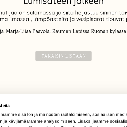
Lumisateen jälkeen
ut jää on sulamassa ja siitä heijastuu sininen tai
ma ilmassa , lämpöasteita ja vesipisarat tipuvat 
ja: Marja-Liisa Paavola, Rauman Lapissa Ruonan kylässä 
TAKAISIN LISTAAN
teitä
mamme sisällön ja mainosten räätälöimiseen, sosiaalisen medi
TILAAJAPALVELU
n ja kävijämäärämme analysoimiseen. Lisäksi jaamme sosiaali
tilaajapalvelu@sll.fi