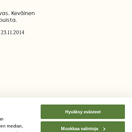
vas. Keväinen
puista.
23.11.2014
Hyväksy evästeet
an
sen median,
Muokkaa valintoja