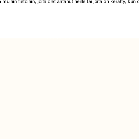
 muihin tietoihin, joita olet antanut heille tai joita on kerätty, kun 
(09) 228 08 210 (arkisin
klo 9-15)
Suomen
Luonto/tilaajapalvelu
Sörnäistenkatu 1
00580 Helsinki
ELU­
YHTEYSTIEDOT
ntaja on
Palautelomake
Yhteystiedot
palaute@suomenluonto.fi
Suomen Luonto
Sörnäistenkatu 1
00580 Helsinki
Mediatiedot
Tietosuojaseloste