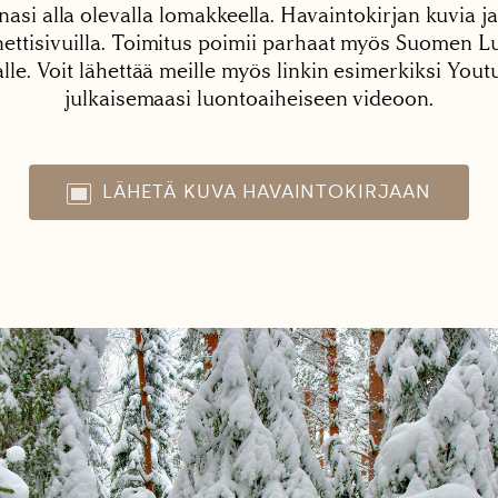
nasi alla olevalla lomakkeella. Havaintokirjan kuvia ja
tisivuilla. Toimitus poimii parhaat myös Suomen Lu
alle. Voit lähettää meille myös linkin esimerkiksi You
julkaisemaasi luontoaiheiseen videoon.
LÄHETÄ KUVA HAVAINTOKIRJAAN