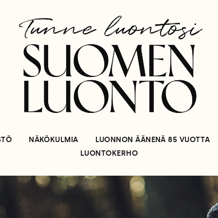
STÖ
NÄKÖKULMIA
LUONNON ÄÄNENÄ 85 VUOTTA
LUONTOKERHO