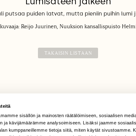
Lumisateen jälkeen
li putsaa puiden latvat, mutta pieniin puihin lumi jä
kuvaaja: Reijo Juurinen, Nuuksion kansallispuisto Hel
TAKAISIN LISTAAN
teitä
mamme sisällön ja mainosten räätälöimiseen, sosiaalisen medi
TILAAJAPALVELU
n ja kävijämäärämme analysoimiseen. Lisäksi jaamme sosiaali
tilaajapalvelu@sll.fi
-alan kumppaneillemme tietoja siitä, miten käytät sivustoamme