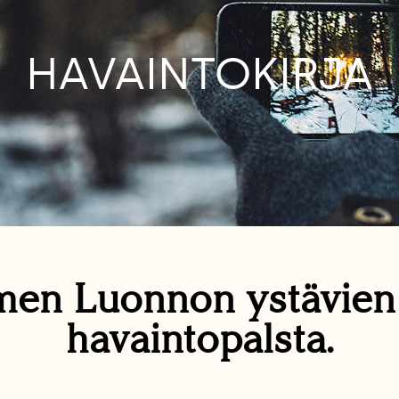
HAVAINTOKIRJA
en Luonnon ystävie
havaintopalsta.