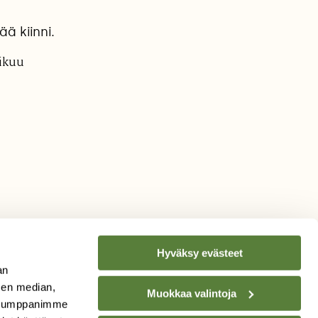
ä kiinni.
mikuu
Hyväksy evästeet
an
sen median,
Muokkaa valintoja
. Kumppanimme
TILAA
SUOMEN