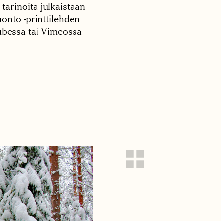
 tarinoita julkaistaan
onto -printtilehden
tubessa tai Vimeossa