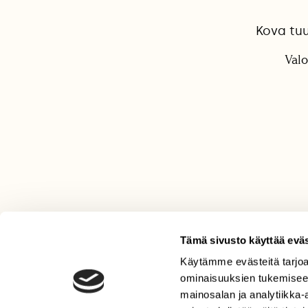
Kova tuu
Valo
Tämä sivusto käyttää eväs
Käytämme evästeitä tarjoa
LEHTI
ominaisuuksien tukemisee
Uusin lehti
mainosalan ja analytiikka