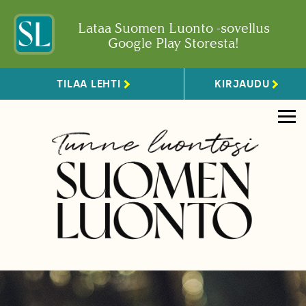
Lataa Suomen Luonto -sovellus
Google Play Storesta!
TILAA LEHTI
KIRJAUDU