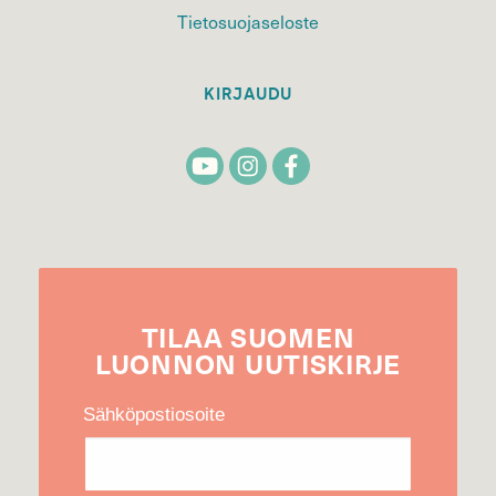
Tietosuojaseloste
KIRJAUDU
TILAA
SUOMEN
LUONNON
UUTIS­KIRJE
Sähköpostiosoite