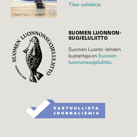
Tilaa uutiskirje
SUOMEN LUONNON­
SUOJELU­LIITTO
Suomen Luonto -lehden
kustantaja on
Suomen
luonnonsuojelu­liitto
.