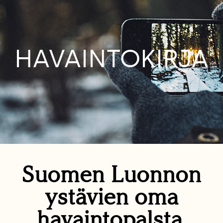
HAVAINTOKIRJA
Suomen Luonnon
ystävien oma
havaintopalsta.