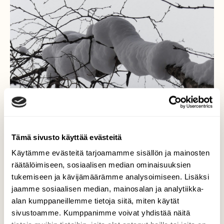
Tämä sivusto käyttää evästeitä
Lumivaippa.
Käytämme evästeitä tarjoamamme sisällön ja mainosten
räätälöimiseen, sosiaalisen median ominaisuuksien
Joskus oksa kerää ympärilleen
tukemiseen ja kävijämäärämme analysoimiseen. Lisäksi
käsittämättömän lumikerroksen niinkuin
jaamme sosiaalisen median, mainosalan ja analytiikka-
tässä kuvassa on tapahtunut. Miten siinä
alan kumppaneillemme tietoja siitä, miten käytät
pysyykin oinen määrä.
sivustoamme. Kumppanimme voivat yhdistää näitä