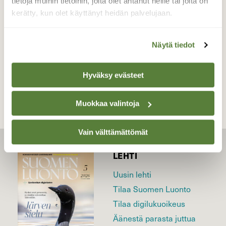
tietoja muihin tietoihin, joita olet antanut heille tai joita on
Valokuvaaja: Martti Valtonen, Merrasjärvi, Lahti
kerätty, kun olet käyttänyt heidän palvelujaan.
26.1.2019
Näytä tiedot
TAKAISIN LISTAAN
Hyväksy evästeet
Muokkaa valintoja
Vain välttämättömät
LEHTI
Uusin lehti
Tilaa Suomen Luonto
Tilaa digilukuoikeus
Äänestä parasta juttua