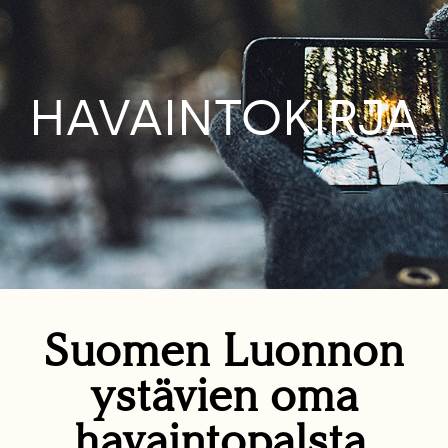
HAVAINTOKIRJA
Suomen Luonnon
ystävien oma
havaintopalsta.