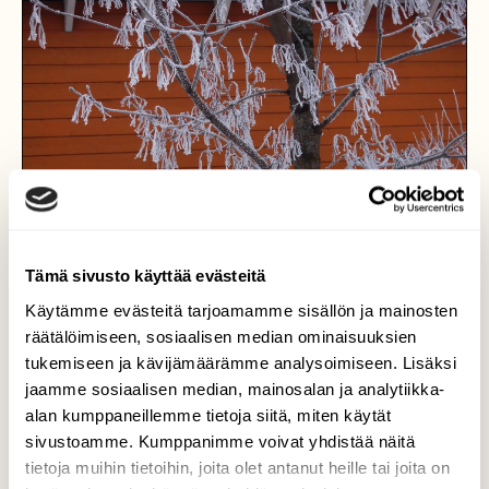
Tämä sivusto käyttää evästeitä
Käytämme evästeitä tarjoamamme sisällön ja mainosten
räätälöimiseen, sosiaalisen median ominaisuuksien
tukemiseen ja kävijämäärämme analysoimiseen. Lisäksi
jaamme sosiaalisen median, mainosalan ja analytiikka-
Lunta oksilla
alan kumppaneillemme tietoja siitä, miten käytät
sivustoamme. Kumppanimme voivat yhdistää näitä
Lumi on erottamaton osa Suomen luontoa.
tietoja muihin tietoihin, joita olet antanut heille tai joita on