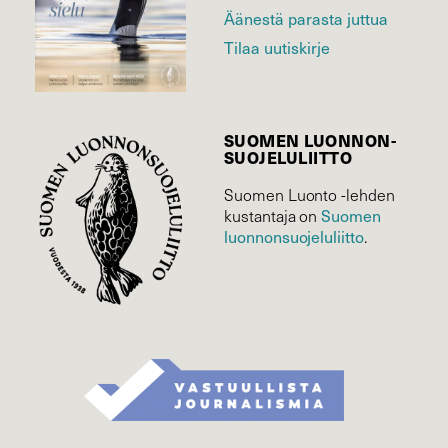
Äänestä parasta juttua
Tilaa uutiskirje
SUOMEN LUONNON­
SUOJELU­LIITTO
Suomen Luonto -lehden
kustantaja on
Suomen
luonnonsuojelu­liitto
.