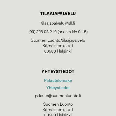
TILAAJAPALVELU
tilaajapalvelu@sll.fi
(09) 228 08 210 (arkisin klo 9-15)
Suomen Luonto/tilaajapalvelu
Sörnäistenkatu 1
00580 Helsinki
YHTEYSTIEDOT
Palautelomake
Yhteystiedot
palaute@suomenluonto.fi
Suomen Luonto
Sörnäistenkatu 1
00580 Helsinki