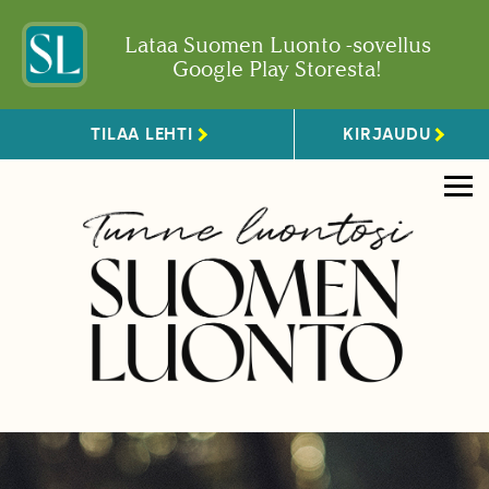
Lataa Suomen Luonto -sovellus
Google Play Storesta!
TILAA LEHTI
KIRJAUDU