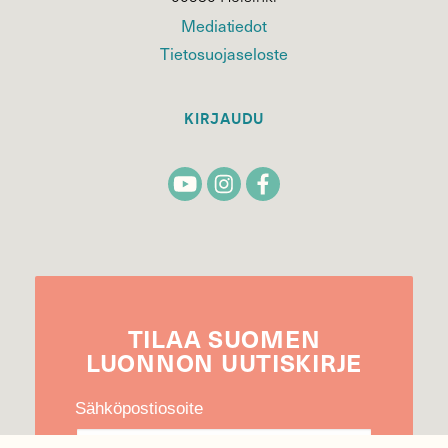
Mediatiedot
Tietosuojaseloste
KIRJAUDU
TILAA
SUOMEN
LUONNON
UUTIS­KIRJE
Sähköpostiosoite