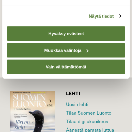
Valokuvaaja: yrjo lukkari, Simo Martimoaapa
13.12.2016
Näytä tiedot
Hyväksy evästeet
TAKAISIN LISTAAN
Muokkaa valintoja
Vain välttämättömät
LEHTI
Uusin lehti
Tilaa Suomen Luonto
Tilaa digilukuoikeus
Äänestä parasta juttua