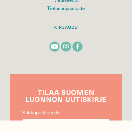
Tietosuojaseloste
KIRJAUDU
TILAA
SUOMEN
LUONNON
UUTIS­KIRJE
Sähköpostiosoite