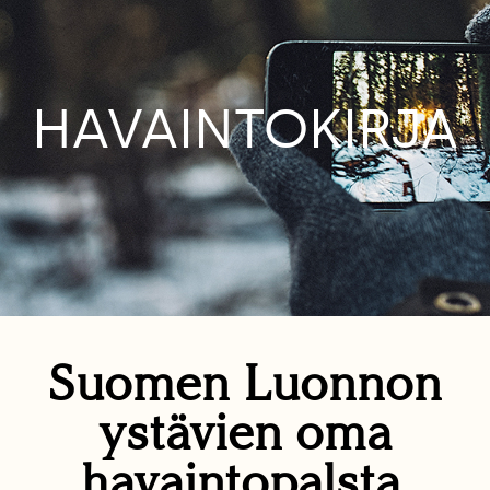
HAVAINTOKIRJA
Suomen Luonnon
ystävien oma
havaintopalsta.