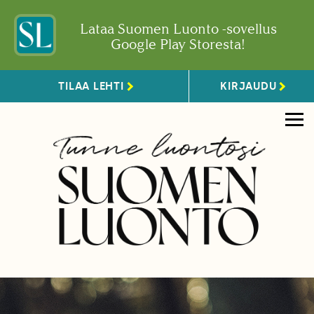
Lataa Suomen Luonto -sovellus
Google Play Storesta!
TILAA LEHTI
KIRJAUDU