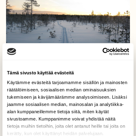
Tämä sivusto käyttää evästeitä
Käytämme evästeitä tarjoamamme sisällön ja mainosten
räätälöimiseen, sosiaalisen median ominaisuuksien
tukemiseen ja kävijämäärämme analysoimiseen. Lisäksi
jaamme sosiaalisen median, mainosalan ja analytiikka-
alan kumppaneillemme tietoja siitä, miten käytät
Luonnon ja mielen rauhaa
sivustoamme. Kumppanimme voivat yhdistää näitä
tietoja muihin tietoihin, joita olet antanut heille tai joita on
" Hyvä on hiihtäjän hiihdellä....".
kerätty, kun olet käyttänyt heidän palvelujaan.