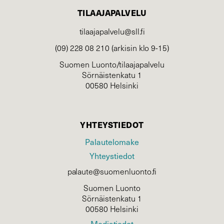
TILAAJAPALVELU
tilaajapalvelu@sll.fi
(09) 228 08 210 (arkisin klo 9-15)
Suomen Luonto/tilaajapalvelu
Sörnäistenkatu 1
00580 Helsinki
YHTEYSTIEDOT
Palautelomake
Yhteystiedot
palaute@suomenluonto.fi
Suomen Luonto
Sörnäistenkatu 1
00580 Helsinki
Mediatiedot