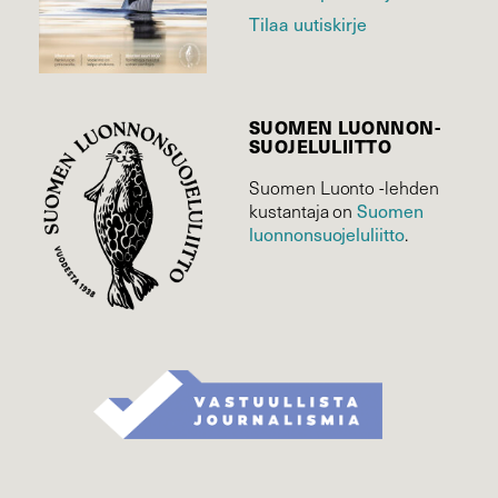
Tilaa uutiskirje
SUOMEN LUONNON­
SUOJELU­LIITTO
Suomen Luonto -lehden
kustantaja on
Suomen
luonnonsuojelu­liitto
.