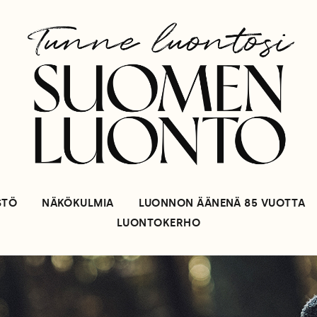
STÖ
NÄKÖKULMIA
LUONNON ÄÄNENÄ 85 VUOTTA
LUONTOKERHO