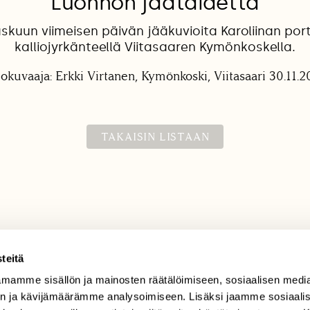
Luonnon jäätaidetta
skuun viimeisen päivän jääkuvioita Karoliinan por
kalliojyrkänteellä Viitasaaren Kymönkoskella.
lokuvaaja: Erkki Virtanen, Kymönkoski, Viitasaari 30.11.2
TAKAISIN LISTAAN
teitä
mamme sisällön ja mainosten räätälöimiseen, sosiaalisen medi
TILAAJAPALVELU
n ja kävijämäärämme analysoimiseen. Lisäksi jaamme sosiaali
tilaajapalvelu@sll.fi