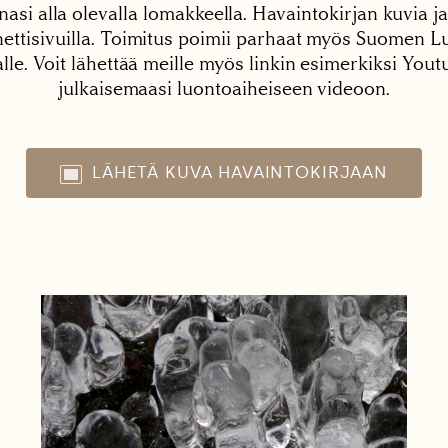
nasi alla olevalla lomakkeella. Havaintokirjan kuvia ja
tisivuilla. Toimitus poimii parhaat myös Suomen Lu
alle. Voit lähettää meille myös linkin esimerkiksi You
julkaisemaasi luontoaiheiseen videoon.
LÄHETÄ KUVA HAVAINTOKIRJAAN