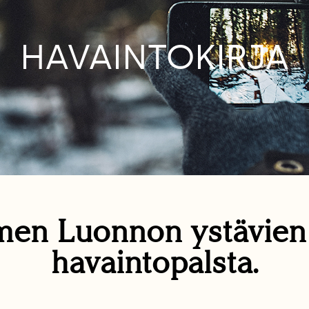
HAVAINTOKIRJA
en Luonnon ystävie
havaintopalsta.