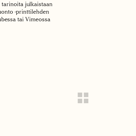
 tarinoita julkaistaan
onto -printtilehden
tubessa tai Vimeossa