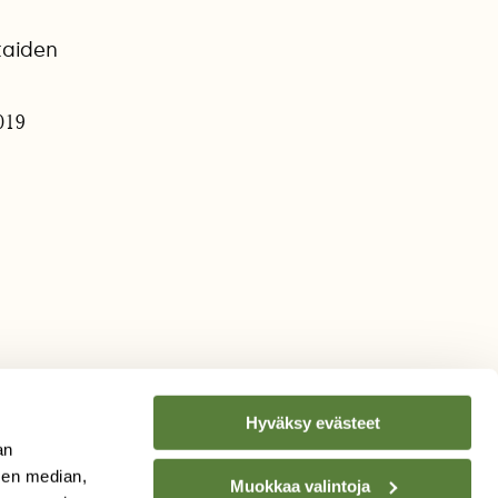
taiden
019
Hyväksy evästeet
an
sen median,
Muokkaa valintoja