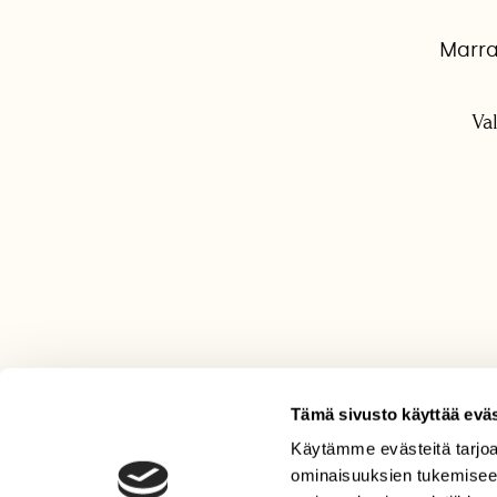
Marra
Va
Tämä sivusto käyttää eväs
Käytämme evästeitä tarjoa
LEHTI
ominaisuuksien tukemisee
Uusin lehti