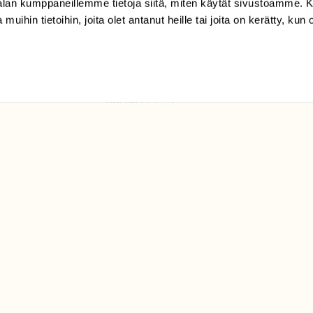
-alan kumppaneillemme tietoja siitä, miten käytät sivustoamme
 muihin tietoihin, joita olet antanut heille tai joita on kerätty, kun 
(09) 228 08 210 (arkisin
klo 9-15)
Suomen
Luonto/tilaajapalvelu
Sörnäistenkatu 1
00580 Helsinki
ELU­
YHTEYSTIEDOT
ntaja on
Palautelomake
Yhteystiedot
palaute@suomenluonto.fi
Suomen Luonto
Sörnäistenkatu 1
00580 Helsinki
Mediatiedot
Tietosuojaseloste