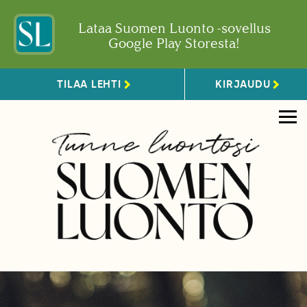
Lataa Suomen Luonto -sovellus
Google Play Storesta!
TILAA LEHTI
KIRJAUDU