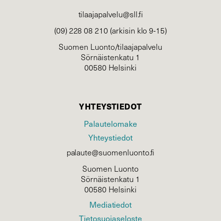
tilaajapalvelu@sll.fi
(09) 228 08 210 (arkisin klo 9-15)
Suomen Luonto/tilaajapalvelu
Sörnäistenkatu 1
00580 Helsinki
YHTEYSTIEDOT
Palautelomake
Yhteystiedot
palaute@suomenluonto.fi
Suomen Luonto
Sörnäistenkatu 1
00580 Helsinki
Mediatiedot
Tietosuojaseloste