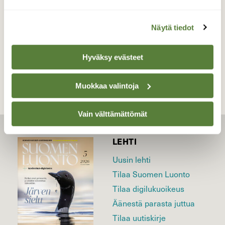
13.8.2020
Näytä tiedot
TAKAISIN LISTAAN
Hyväksy evästeet
Muokkaa valintoja
Vain välttämättömät
LEHTI
Uusin lehti
Tilaa Suomen Luonto
Tilaa digilukuoikeus
Äänestä parasta juttua
Tilaa uutiskirje