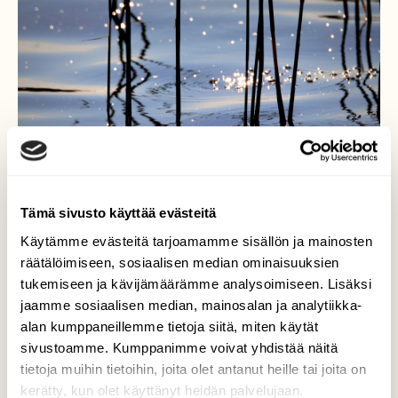
Tämä sivusto käyttää evästeitä
Käytämme evästeitä tarjoamamme sisällön ja mainosten
räätälöimiseen, sosiaalisen median ominaisuuksien
tukemiseen ja kävijämäärämme analysoimiseen. Lisäksi
Luonnon omaa grafiikkaa
jaamme sosiaalisen median, mainosalan ja analytiikka-
alan kumppaneillemme tietoja siitä, miten käytät
Heijastuksia rantavedessä.
sivustoamme. Kumppanimme voivat yhdistää näitä
tietoja muihin tietoihin, joita olet antanut heille tai joita on
Valokuvaaja: Irja Lehtinen, 37500 Lempäälä
kerätty, kun olet käyttänyt heidän palvelujaan.