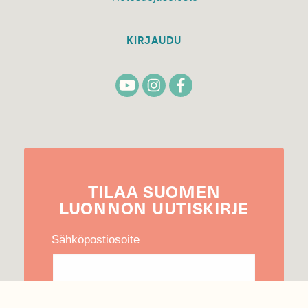
KIRJAUDU
TILAA
SUOMEN
LUONNON
UUTIS­KIRJE
Sähköpostiosoite
Hyväksyn tietojeni käytön uutiskirjeen