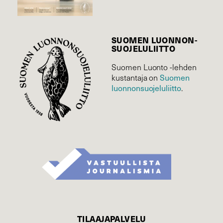
SUOMEN LUONNON­
SUOJELU­LIITTO
Suomen Luonto -lehden
Suomen
kustantaja on
luonnonsuojelu­liitto
.
TILAAJAPALVELU