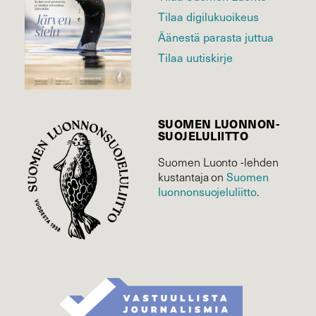
Tilaa digilukuoikeus
Äänestä parasta juttua
Tilaa uutiskirje
SUOMEN LUONNON­
SUOJELU­LIITTO
Suomen Luonto -lehden
Suomen
kustantaja on
luonnonsuojelu­liitto
.