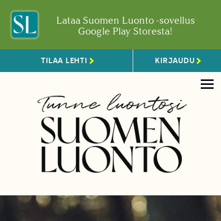
Lataa Suomen Luonto -sovellus
Google Play Storesta!
TILAA LEHTI
KIRJAUDU