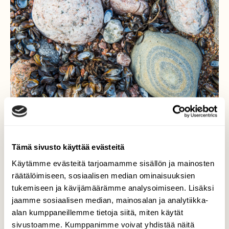
Tämä sivusto käyttää evästeitä
Käytämme evästeitä tarjoamamme sisällön ja mainosten
räätälöimiseen, sosiaalisen median ominaisuuksien
Luonnon omaa taidetta.
tukemiseen ja kävijämäärämme analysoimiseen. Lisäksi
jaamme sosiaalisen median, mainosalan ja analytiikka-
Nyt kun Lintujen muutto on kovassa
vauhdissa ja katseen kohdistuu pääasiassa
alan kumppaneillemme tietoja siitä, miten käytät
lintuihin, niin kannattaa välillä uhrata hetki ja
sivustoamme. Kumppanimme voivat yhdistää näitä