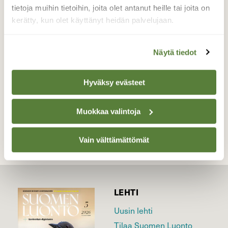
katsoa hieman maata kohti. Tänäänkin löytyi
tietoja muihin tietoihin, joita olet antanut heille tai joita on
oiken mukavia kuvioita ja luonnon omia
kerätty, kun olet käyttänyt heidän palvelujaan.
"taideasetelmia".
Valokuvaaja: Toni Limnell, Hanko 25.3.2014
Näytä tiedot
Hyväksy evästeet
TAKAISIN LISTAAN
Muokkaa valintoja
Vain välttämättömät
LEHTI
Uusin lehti
Tilaa Suomen Luonto