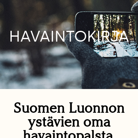
HAVAINTOKIRJA
Suomen Luonnon
ystävien oma
havaintopalsta.