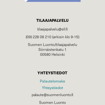
TILAAJAPALVELU
tilaajapalvelu@sll.fi
(09) 228 08 210 (arkisin klo 9-15)
Suomen Luonto/tilaajapalvelu
Sörnäistenkatu 1
00580 Helsinki
YHTEYSTIEDOT
Palautelomake
Yhteystiedot
palaute@suomenluonto.fi
Suomen Luonto