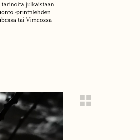
 tarinoita julkaistaan
onto -printtilehden
tubessa tai Vimeossa