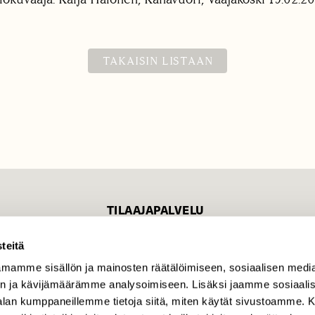
TAKAISIN LISTAAN
TILAAJAPALVELU
tilaajapalvelu@sll.fi
teitä
(09) 228 08 210 (arkisin
mamme sisällön ja mainosten räätälöimiseen, sosiaalisen medi
klo 9-15)
n ja kävijämäärämme analysoimiseen. Lisäksi jaamme sosiaali
Suomen
-alan kumppaneillemme tietoja siitä, miten käytät sivustoamme
Luonto/tilaajapalvelu