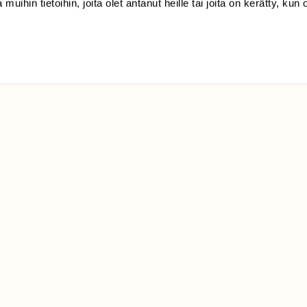
 muihin tietoihin, joita olet antanut heille tai joita on kerätty, kun 
Sörnäistenkatu 1
00580 Helsinki
ELU­
YHTEYSTIEDOT
ntaja on
Palautelomake
Yhteystiedot
palaute@suomenluonto.fi
Suomen Luonto
Sörnäistenkatu 1
00580 Helsinki
Mediatiedot
Tietosuojaseloste
KIRJAUDU