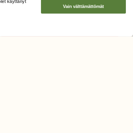
olet käyttänyt
Vain välttämättömät
Hyväksyn tietojeni käytön
uutiskirjeen lähettämiseen
Tietosuojaseloste