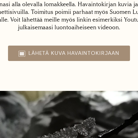
nasi alla olevalla lomakkeella. Havaintokirjan kuvia ja
tisivuilla. Toimitus poimii parhaat myös Suomen Lu
alle. Voit lähettää meille myös linkin esimerkiksi You
julkaisemaasi luontoaiheiseen videoon.
LÄHETÄ KUVA HAVAINTOKIRJAAN