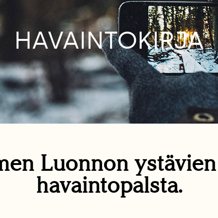
HAVAINTOKIRJA
en Luonnon ystävie
havaintopalsta.