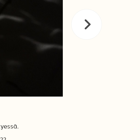
tyessä.
022