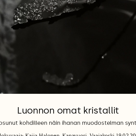
Luonnon omat kristallit
 osunut kohdilleen näin ihanan muodostelman syn
lokuvaaja: Kaija Halonen, Kanavuori, Vaajakoski 19.02.2