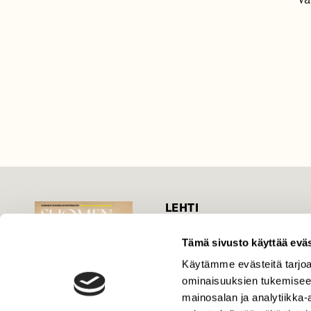
LEHTI
Uusin lehti
Tämä sivusto käyttää eväs
Tilaa Suomen Luonto
Käytämme evästeitä tarjoa
Tilaa digilukuoikeus
ominaisuuksien tukemisee
Äänestä parasta juttua
mainosalan ja analytiikka