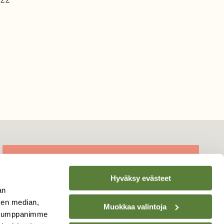
TILAA
SUOMEN
Hyväksy evästeet
LUONNON
UUTIS­KIRJE
an
sen median,
Muokkaa valintoja
Sähköpostiosoite
. Kumppanimme