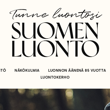
STÖ
NÄKÖKULMIA
LUONNON ÄÄNENÄ 85 VUOTTA
LUONTOKERHO