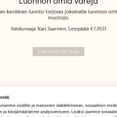
Luonnon omia värejä
n kesäinen luonto tarjoaa jokaiselle luonnon omi
muotoja.
Valokuvaaja: Kari Saarinen, Lempäälä 4.7.2021
TAKAISIN LISTAAN
teitä
mamme sisällön ja mainosten räätälöimiseen, sosiaalisen medi
TILAAJAPALVELU
n ja kävijämäärämme analysoimiseen. Lisäksi jaamme sosiaali
tilaajapalvelu@sll.fi