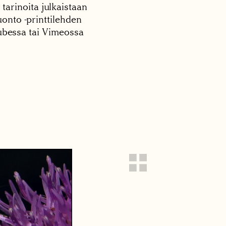
 tarinoita julkaistaan
onto -printtilehden
tubessa tai Vimeossa