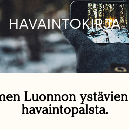
HAVAINTOKIRJA
en Luonnon ystävie
havaintopalsta.