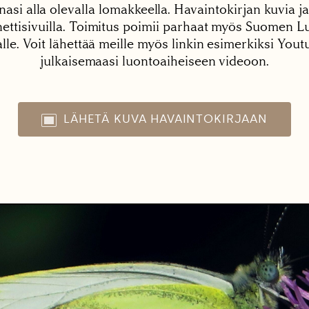
nasi alla olevalla lomakkeella. Havaintokirjan kuvia ja
tisivuilla. Toimitus poimii parhaat myös Suomen Lu
alle. Voit lähettää meille myös linkin esimerkiksi You
julkaisemaasi luontoaiheiseen videoon.
LÄHETÄ KUVA HAVAINTOKIRJAAN