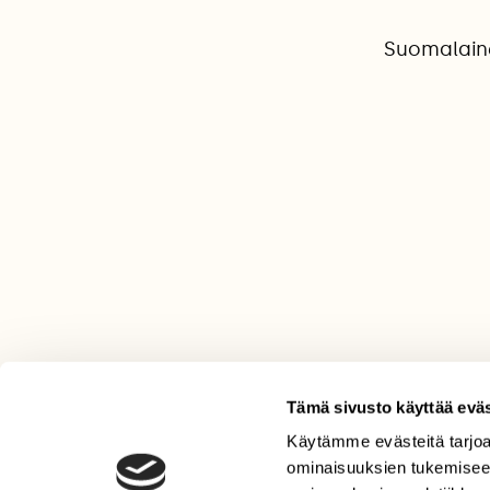
Suomalaine
Tämä sivusto käyttää eväs
Käytämme evästeitä tarjoa
LEHTI
ominaisuuksien tukemisee
Uusin lehti