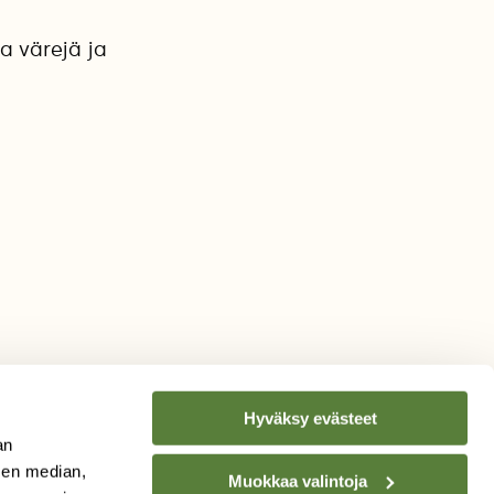
a värejä ja
Hyväksy evästeet
an
sen median,
Muokkaa valintoja