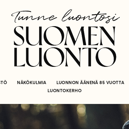
STÖ
NÄKÖKULMIA
LUONNON ÄÄNENÄ 85 VUOTTA
LUONTOKERHO