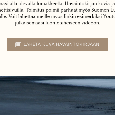
nasi alla olevalla lomakkeella. Havaintokirjan kuvia ja
tisivuilla. Toimitus poimii parhaat myös Suomen Lu
alle. Voit lähettää meille myös linkin esimerkiksi You
julkaisemaasi luontoaiheiseen videoon.
LÄHETÄ KUVA HAVAINTOKIRJAAN