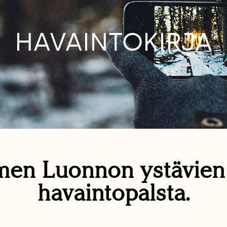
HAVAINTOKIRJA
en Luonnon ystävie
havaintopalsta.