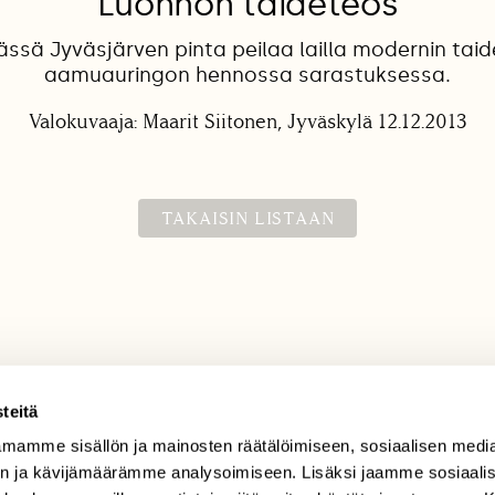
Luonnon taideteos
ässä Jyväsjärven pinta peilaa lailla modernin tai
aamuauringon hennossa sarastuksessa.
Valokuvaaja: Maarit Siitonen, Jyväskylä 12.12.2013
TAKAISIN LISTAAN
teitä
mamme sisällön ja mainosten räätälöimiseen, sosiaalisen medi
TILAAJAPALVELU
n ja kävijämäärämme analysoimiseen. Lisäksi jaamme sosiaali
tilaajapalvelu@sll.fi