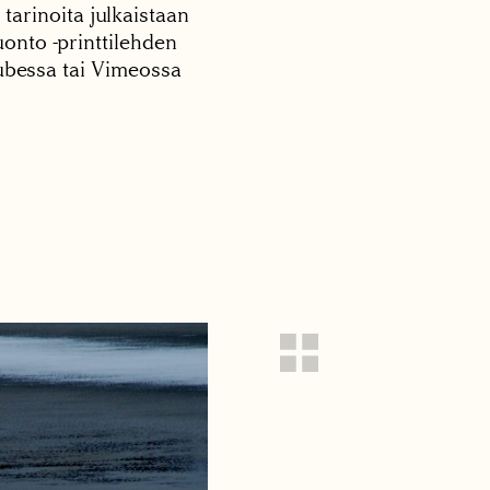
 tarinoita julkaistaan
onto -printtilehden
tubessa tai Vimeossa