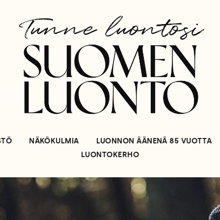
STÖ
NÄKÖKULMIA
LUONNON ÄÄNENÄ 85 VUOTTA
LUONTOKERHO