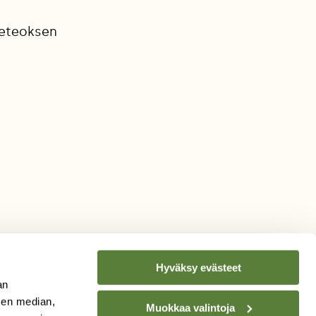
deteoksen
Hyväksy evästeet
an
sen median,
Muokkaa valintoja