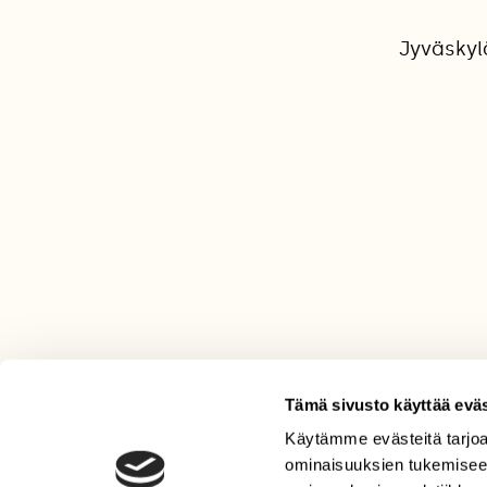
Jyväskyl
Tämä sivusto käyttää eväs
Käytämme evästeitä tarjoa
LEHTI
ominaisuuksien tukemisee
Uusin lehti