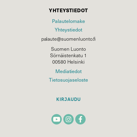
YHTEYSTIEDOT
Palautelomake
Yhteystiedot
palaute@suomenluonto.fi
Suomen Luonto
Sörnäistenkatu 1
00580 Helsinki
Mediatiedot
Tietosuojaseloste
KIRJAUDU