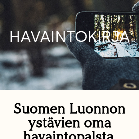
HAVAINTOKIRJA
Suomen Luonnon
ystävien oma
havaintopalsta.