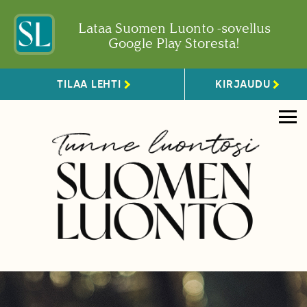
Lataa Suomen Luonto -sovellus
Google Play Storesta!
TILAA LEHTI
KIRJAUDU