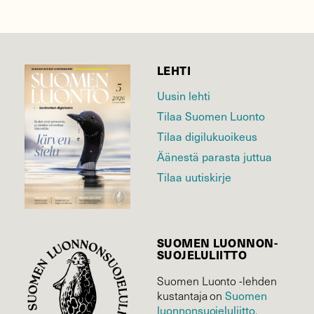
LEHTI
Uusin lehti
Tilaa Suomen Luonto
Tilaa digilukuoikeus
Äänestä parasta juttua
Tilaa uutiskirje
SUOMEN LUONNON­
SUOJELU­LIITTO
Suomen Luonto -lehden
Suomen
kustantaja on
luonnonsuojelu­liitto
.