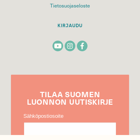
Tietosuojaseloste
KIRJAUDU
TILAA
SUOMEN
LUONNON
UUTIS­KIRJE
Sähköpostiosoite