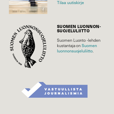
Tilaa uutiskirje
SUOMEN LUONNON­
SUOJELU­LIITTO
Suomen Luonto -lehden
Suomen
kustantaja on
luonnonsuojelu­liitto
.