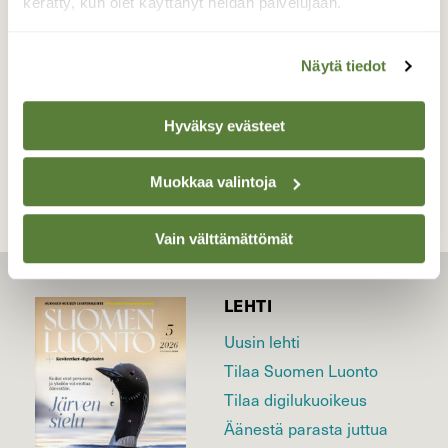
kerätty, kun olet käyttänyt heidän palvelujaan.
Valokuvaaja: Reijo Juurinen, Nuuksion
kansallispuisto Maaliskuu
Näytä tiedot
TAKAISIN LISTAAN
Hyväksy evästeet
Muokkaa valintoja
Vain välttämättömät
LEHTI
Uusin lehti
Tilaa Suomen Luonto
Tilaa digilukuoikeus
Äänestä parasta juttua