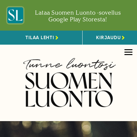
Lataa Suomen Luonto -sovellus
Google Play Storesta!
TILAA LEHTI
KIRJAUDU