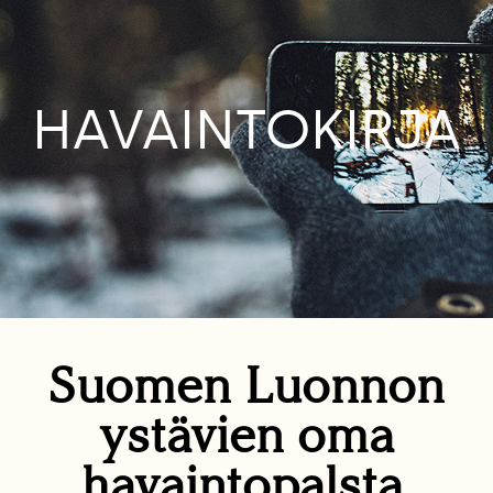
HAVAINTOKIRJA
Suomen Luonnon
ystävien oma
havaintopalsta.