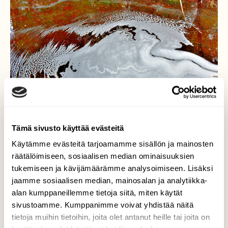
Tämä sivusto käyttää evästeitä
Käytämme evästeitä tarjoamamme sisällön ja mainosten
räätälöimiseen, sosiaalisen median ominaisuuksien
tukemiseen ja kävijämäärämme analysoimiseen. Lisäksi
Luonto piirtelee
jaamme sosiaalisen median, mainosalan ja analytiikka-
alan kumppaneillemme tietoja siitä, miten käytät
Puron virtaus ja kemia ovat luoneet tämän
sivustoamme. Kumppanimme voivat yhdistää näitä
teoksen.
tietoja muihin tietoihin, joita olet antanut heille tai joita on