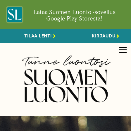
Lataa Suomen Luonto -sovellus
Google Play Storesta!
TILAA LEHTI
KIRJAUDU