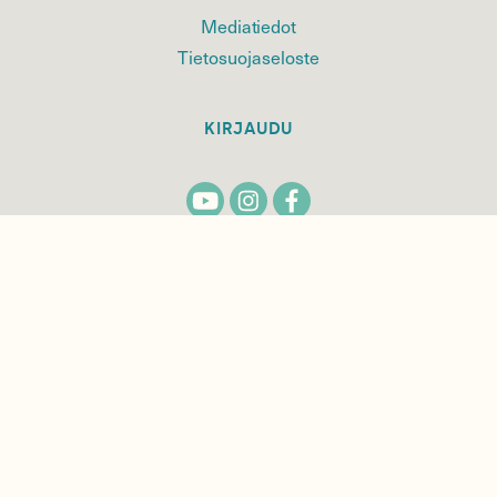
Mediatiedot
Tietosuojaseloste
KIRJAUDU
TILAA
SUOMEN
LUONNON
UUTIS­KIRJE
Sähköpostiosoite