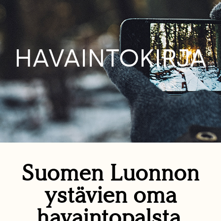
HAVAINTOKIRJA
Suomen Luonnon
ystävien oma
havaintopalsta.