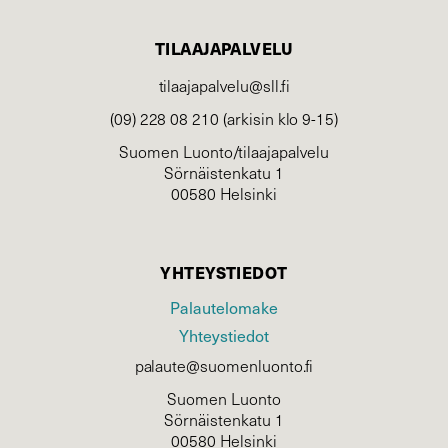
TILAAJAPALVELU
tilaajapalvelu@sll.fi
(09) 228 08 210 (arkisin klo 9-15)
Suomen Luonto/tilaajapalvelu
Sörnäistenkatu 1
00580 Helsinki
YHTEYSTIEDOT
Palautelomake
Yhteystiedot
palaute@suomenluonto.fi
Suomen Luonto
Sörnäistenkatu 1
00580 Helsinki