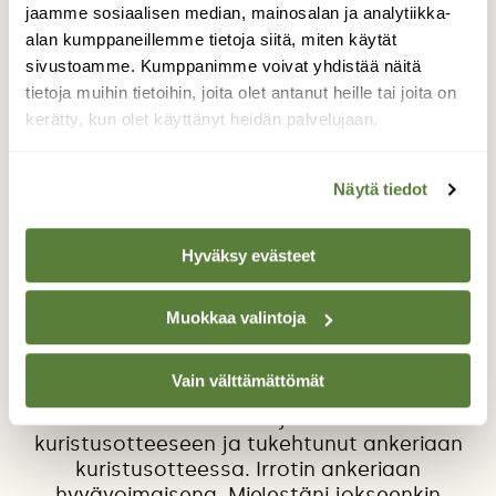
jaamme sosiaalisen median, mainosalan ja analytiikka-
alan kumppaneillemme tietoja siitä, miten käytät
sivustoamme. Kumppanimme voivat yhdistää näitä
tietoja muihin tietoihin, joita olet antanut heille tai joita on
kerätty, kun olet käyttänyt heidän palvelujaan.
Luontokuva Kärkölästä
Näytä tiedot
Järveltä löytämäni tapahtuma viime
Hyväksy evästeet
lokakuulta (29.10 2025). Lähetin tämän kuvan
yle luonto .fi mutta eivät tietääkseni
esiintuoneet kuvaa missään. Olin
Muokkaa valintoja
kalastamassa järvellä kun näin jonkin
kelluvan veden pinnalla. Merimetso oli
Vain välttämättömät
ilmeisesti yrittänyt pyydystää ankeriaan
mutta oli kuitenkin joutunut itse
kuristusotteeseen ja tukehtunut ankeriaan
kuristusotteessa. Irrotin ankeriaan
hyvävoimaisena. Mielestäni jokseenkin