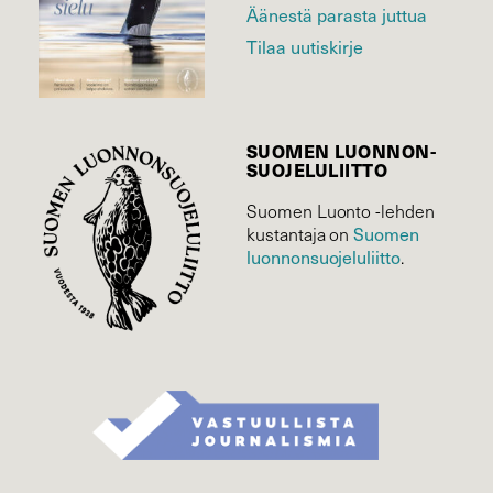
Äänestä parasta juttua
Tilaa uutiskirje
SUOMEN LUONNON­
SUOJELU­LIITTO
Suomen Luonto -lehden
Suomen
kustantaja on
luonnonsuojelu­liitto
.