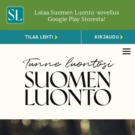
Lataa Suomen Luonto -sovellus
Google Play Storesta!
TILAA LEHTI
KIRJAUDU