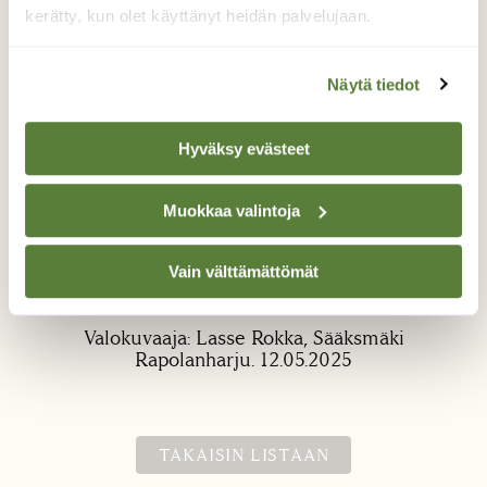
kerätty, kun olet käyttänyt heidän palvelujaan.
Näytä tiedot
Hyväksy evästeet
Luppo.
Muokkaa valintoja
Vanhaan kuusimetsään osui kapea
valokiila,joka valaisi tämä kauniin luonnon
Vain välttämättömät
muovaaman riipuksen.
Valokuvaaja: Lasse Rokka, Sääksmäki
Rapolanharju. 12.05.2025
TAKAISIN LISTAAN