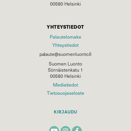
00580 Helsinki
YHTEYSTIEDOT
Palautelomake
Yhteystiedot
palaute@suomenluonto.fi
Suomen Luonto
Sörnäistenkatu 1
00580 Helsinki
Mediatiedot
Tietosuojaseloste
KIRJAUDU