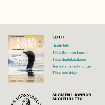
LEHTI
Uusin lehti
Tilaa Suomen Luonto
Tilaa digilukuoikeus
Äänestä parasta juttua
Tilaa uutiskirje
SUOMEN LUONNON­
SUOJELU­LIITTO