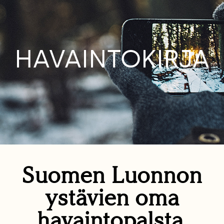
HAVAINTOKIRJA
Suomen Luonnon
ystävien oma
havaintopalsta.