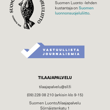
Suomen Luonto -lehden
kustantaja on
Suomen
luonnonsuojelu­liitto
.
TILAAJAPALVELU
tilaajapalvelu@sll.fi
(09) 228 08 210 (arkisin klo 9-15)
Suomen Luonto/tilaajapalvelu
Sörnäistenkatu 1