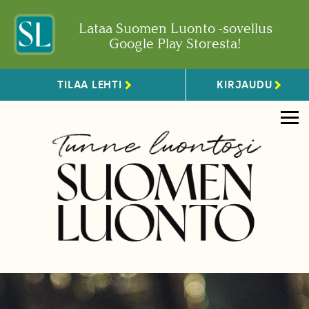
Lataa Suomen Luonto -sovellus
Google Play Storesta!
TILAA LEHTI
KIRJAUDU