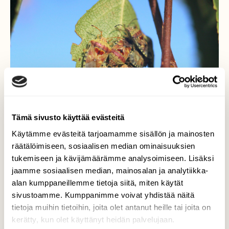
Tämä sivusto käyttää evästeitä
Käytämme evästeitä tarjoamamme sisällön ja mainosten
räätälöimiseen, sosiaalisen median ominaisuuksien
tukemiseen ja kävijämäärämme analysoimiseen. Lisäksi
jaamme sosiaalisen median, mainosalan ja analytiikka-
Luteet
alan kumppaneillemme tietoja siitä, miten käytät
sivustoamme. Kumppanimme voivat yhdistää näitä
Lehvälude. Sukukokous :)
tietoja muihin tietoihin, joita olet antanut heille tai joita on
kerätty, kun olet käyttänyt heidän palvelujaan.
Valokuvaaja: Kaarlo Asikainen, Iisalmi 16.8.2019