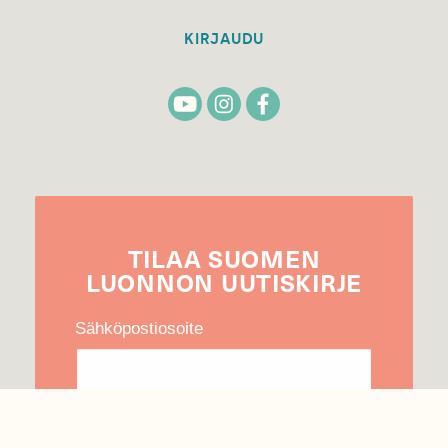
KIRJAUDU
TILAA
SUOMEN
LUONNON
UUTIS­KIRJE
Sähköpostiosoite
Hyväksyn tietojeni käytön uutiskirjeen
lähettämiseen