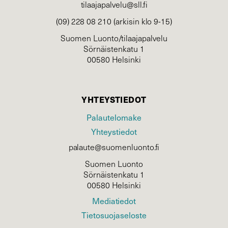
tilaajapalvelu@sll.fi
(09) 228 08 210 (arkisin klo 9-15)
Suomen Luonto/tilaajapalvelu
Sörnäistenkatu 1
00580 Helsinki
YHTEYSTIEDOT
Palautelomake
Yhteystiedot
palaute@suomenluonto.fi
Suomen Luonto
Sörnäistenkatu 1
00580 Helsinki
Mediatiedot
Tietosuojaseloste