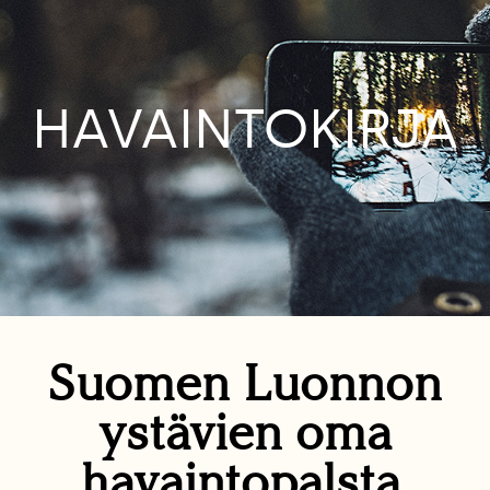
HAVAINTOKIRJA
Suomen Luonnon
ystävien oma
havaintopalsta.