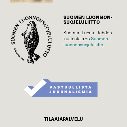
SUOMEN LUONNON­
SUOJELU­LIITTO
Suomen Luonto -lehden
Suomen
kustantaja on
luonnonsuojelu­liitto
.
TILAAJAPALVELU