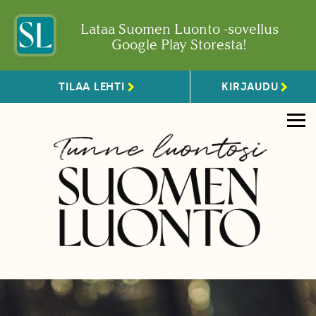
Lataa Suomen Luonto -sovellus
Google Play Storesta!
TILAA LEHTI
KIRJAUDU