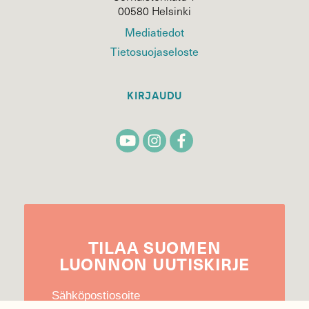
00580 Helsinki
Mediatiedot
Tietosuojaseloste
KIRJAUDU
TILAA
SUOMEN
LUONNON
UUTIS­KIRJE
Sähköpostiosoite