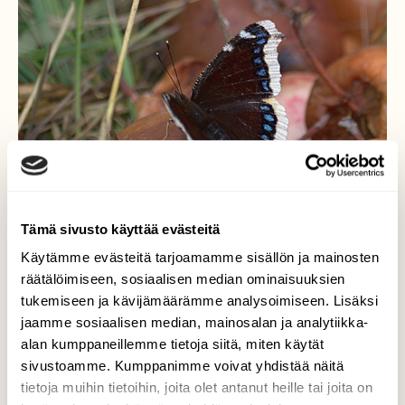
Tämä sivusto käyttää evästeitä
Käytämme evästeitä tarjoamamme sisällön ja mainosten
räätälöimiseen, sosiaalisen median ominaisuuksien
tukemiseen ja kävijämäärämme analysoimiseen. Lisäksi
jaamme sosiaalisen median, mainosalan ja analytiikka-
alan kumppaneillemme tietoja siitä, miten käytät
maaatunut ruokapöytä
sivustoamme. Kumppanimme voivat yhdistää näitä
tietoja muihin tietoihin, joita olet antanut heille tai joita on
Ollaan viety omenia lähinnä