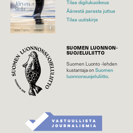
Tilaa digilukuoikeus
Äänestä parasta juttua
Tilaa uutiskirje
SUOMEN LUONNON­
SUOJELU­LIITTO
Suomen Luonto -lehden
Suomen
kustantaja on
luonnonsuojelu­liitto
.