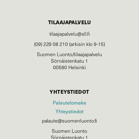
TILAAJAPALVELU
tilaajapalvelu@sll.fi
(09) 228 08 210 (arkisin klo 9-15)
Suomen Luonto/tilaajapalvelu
Sörnäistenkatu 1
00580 Helsinki
YHTEYSTIEDOT
Palautelomake
Yhteystiedot
palaute@suomenluonto.fi
Suomen Luonto
Sörnäistenkatu 1