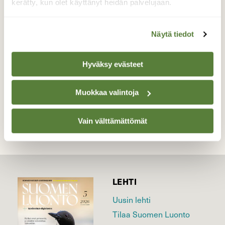
kerätty, kun olet käyttänyt heidän palvelujaan.
metsäkauriille,mutta näyttää ne maistuvan
perhosellekkin:)
Näytä tiedot
Valokuvaaja: Sirpa Jyske, Virrat 11.9-16
Hyväksy evästeet
TAKAISIN LISTAAN
Muokkaa valintoja
Vain välttämättömät
LEHTI
Uusin lehti
Tilaa Suomen Luonto