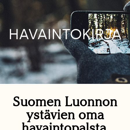
HAVAINTOKIRJA
Suomen Luonnon
ystävien oma
havaintopalsta.