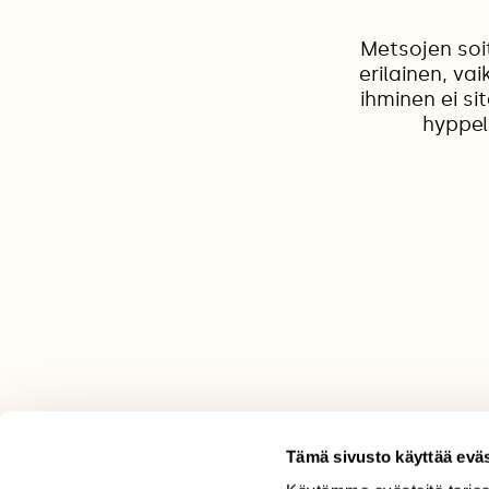
Metsojen soi
erilainen, va
ihminen ei si
hyppel
Tämä sivusto käyttää eväs