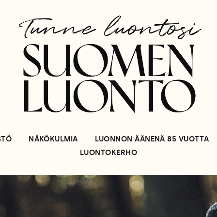
STÖ
NÄKÖKULMIA
LUONNON ÄÄNENÄ 85 VUOTTA
LUONTOKERHO