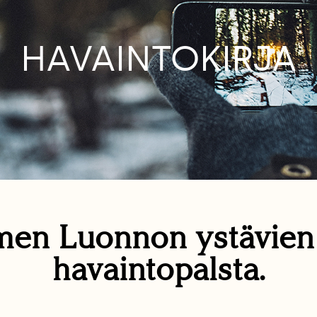
HAVAINTOKIRJA
en Luonnon ystävie
havaintopalsta.