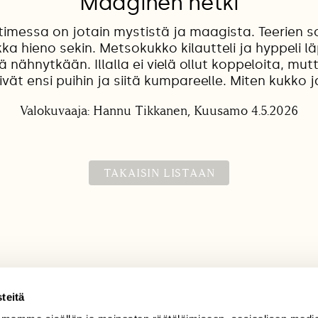
Maaginen hetki
timessa on jotain mystistä ja maagista. Teerien so
ikka hieno sekin. Metsokukko kilautteli ja hyppeli lä
tä nähnytkään. Illalla ei vielä ollut koppeloita, mu
ivät ensi puihin ja siitä kumpareelle. Miten kukko 
Valokuvaaja: Hannu Tikkanen, Kuusamo 4.5.2026
TAKAISIN LISTAAN
teitä