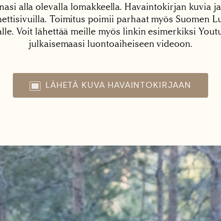
nasi alla olevalla lomakkeella. Havaintokirjan kuvia ja
tisivuilla. Toimitus poimii parhaat myös Suomen Lu
alle. Voit lähettää meille myös linkin esimerkiksi You
julkaisemaasi luontoaiheiseen videoon.
LÄHETÄ KUVA HAVAINTOKIRJAAN