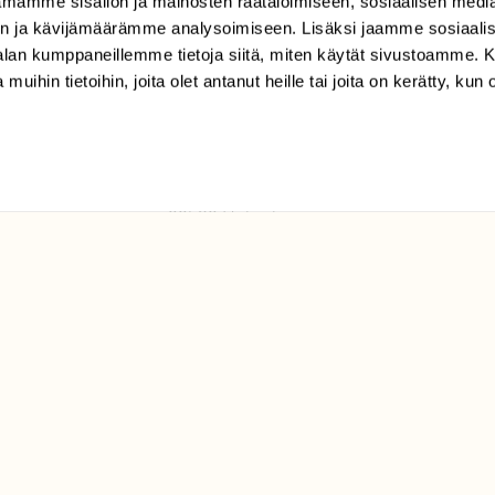
mamme sisällön ja mainosten räätälöimiseen, sosiaalisen medi
TILAAJAPALVELU
n ja kävijämäärämme analysoimiseen. Lisäksi jaamme sosiaali
tilaajapalvelu@sll.fi
-alan kumppaneillemme tietoja siitä, miten käytät sivustoamme
 muihin tietoihin, joita olet antanut heille tai joita on kerätty, kun 
(09) 228 08 210 (arkisin
klo 9-15)
Suomen
Luonto/tilaajapalvelu
Sörnäistenkatu 1
00580 Helsinki
ELU­
YHTEYSTIEDOT
ntaja on
Palautelomake
Yhteystiedot
palaute@suomenluonto.fi
Suomen Luonto
Sörnäistenkatu 1
00580 Helsinki