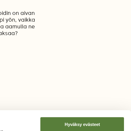
idin on aivan
pi yön, vaikka
tta aamulla ne
jaksaa?
Hyväksy evästeet