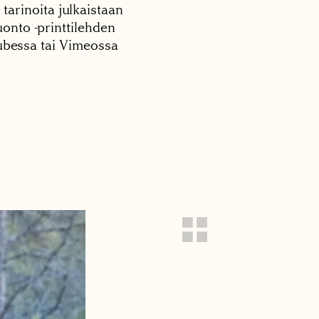
 tarinoita julkaistaan
onto -printtilehden
tubessa tai Vimeossa