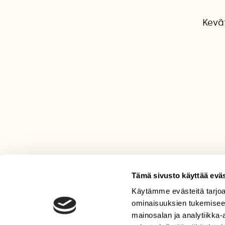
Kevä
Tämä sivusto käyttää eväs
Käytämme evästeitä tarjoa
LEHTI
ominaisuuksien tukemisee
Uusin lehti
mainosalan ja analytiikka