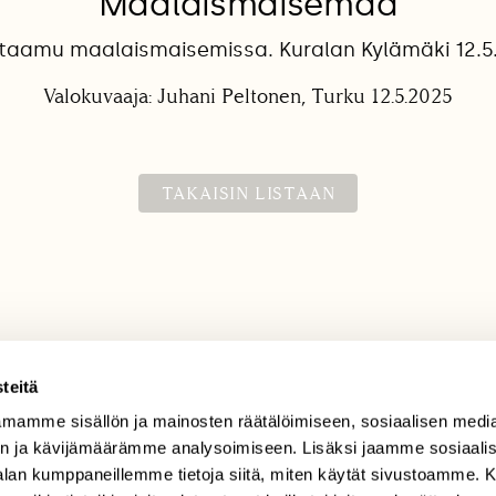
Maalaismaisemaa
taamu maalaismaisemissa. Kuralan Kylämäki 12.5
Valokuvaaja: Juhani Peltonen, Turku 12.5.2025
TAKAISIN LISTAAN
teitä
mamme sisällön ja mainosten räätälöimiseen, sosiaalisen medi
TILAAJAPALVELU
n ja kävijämäärämme analysoimiseen. Lisäksi jaamme sosiaali
tilaajapalvelu@sll.fi
-alan kumppaneillemme tietoja siitä, miten käytät sivustoamme