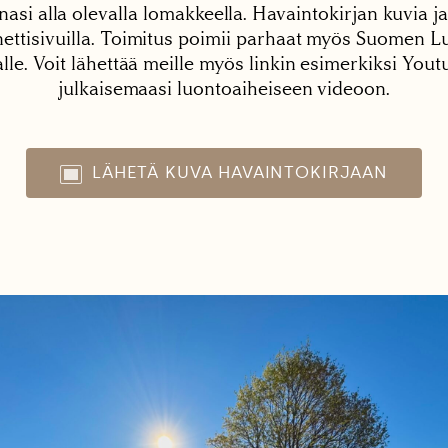
nasi alla olevalla lomakkeella. Havaintokirjan kuvia ja
tisivuilla. Toimitus poimii parhaat myös Suomen Lu
alle. Voit lähettää meille myös linkin esimerkiksi You
julkaisemaasi luontoaiheiseen videoon.
LÄHETÄ KUVA HAVAINTOKIRJAAN