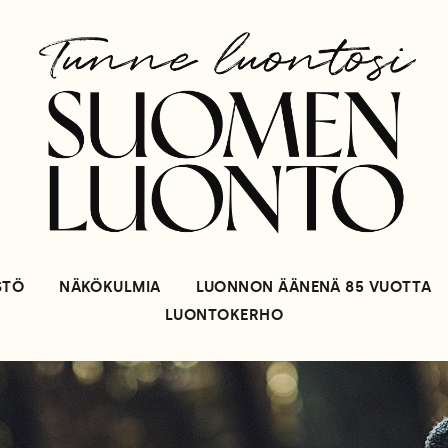
STÖ
NÄKÖKULMIA
LUONNON ÄÄNENÄ 85 VUOTTA
LUONTOKERHO