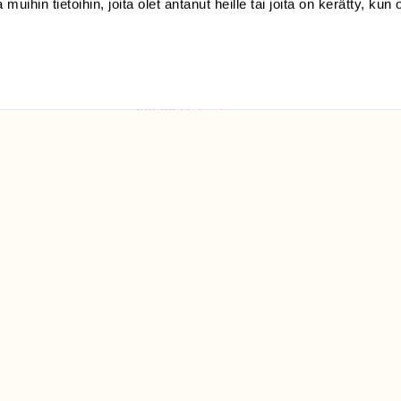
 muihin tietoihin, joita olet antanut heille tai joita on kerätty, kun 
(09) 228 08 210 (arkisin
klo 9-15)
Suomen
Luonto/tilaajapalvelu
Sörnäistenkatu 1
00580 Helsinki
ELU­
YHTEYSTIEDOT
ntaja on
Palautelomake
Yhteystiedot
palaute@suomenluonto.fi
Suomen Luonto
Sörnäistenkatu 1
00580 Helsinki
Mediatiedot
Tietosuojaseloste