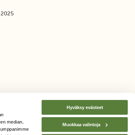
.2025
Hyväksy evästeet
an
sen median,
Muokkaa valintoja
. Kumppanimme
TILAA
SUOMEN