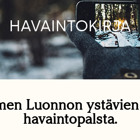
HAVAINTOKIRJA
en Luonnon ystävie
havaintopalsta.