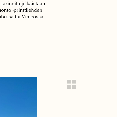
 tarinoita julkaistaan
onto -printtilehden
tubessa tai Vimeossa