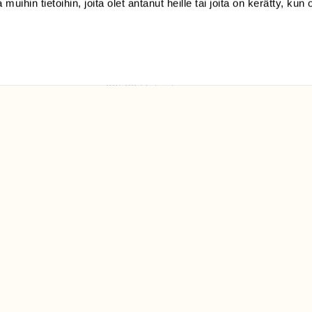
 muihin tietoihin, joita olet antanut heille tai joita on kerätty, kun 
(09) 228 08 210 (arkisin
klo 9-15)
Suomen
Luonto/tilaajapalvelu
Sörnäistenkatu 1
00580 Helsinki
ELU­
YHTEYSTIEDOT
ntaja on
Palautelomake
Yhteystiedot
palaute@suomenluonto.fi
Suomen Luonto
Sörnäistenkatu 1
00580 Helsinki
Mediatiedot
Tietosuojaseloste