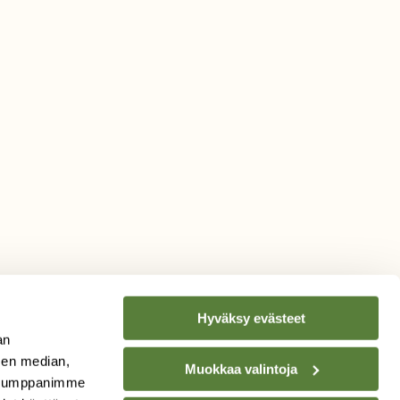
Hyväksy evästeet
an
sen median,
Muokkaa valintoja
. Kumppanimme
TILAA
SUOMEN