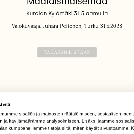
Maalaismaisemaa
Kuralan Kylämäki 31.5 aamulla
Valokuvaaja: Juhani Peltonen, Turku 31.5.2023
TAKAISIN LISTAAN
teitä
mamme sisällön ja mainosten räätälöimiseen, sosiaalisen medi
TILAAJAPALVELU
n ja kävijämäärämme analysoimiseen. Lisäksi jaamme sosiaali
tilaajapalvelu@sll.fi
-alan kumppaneillemme tietoja siitä, miten käytät sivustoamme