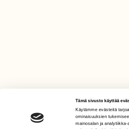
Tämä sivusto käyttää eväs
Käytämme evästeitä tarjoa
LEHTI
ominaisuuksien tukemisee
Uusin lehti
mainosalan ja analytiikka