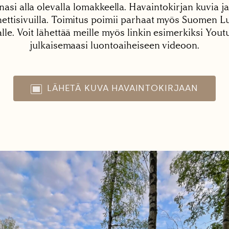
nasi alla olevalla lomakkeella. Havaintokirjan kuvia ja
tisivuilla. Toimitus poimii parhaat myös Suomen Lu
alle. Voit lähettää meille myös linkin esimerkiksi You
julkaisemaasi luontoaiheiseen videoon.
LÄHETÄ KUVA HAVAINTOKIRJAAN