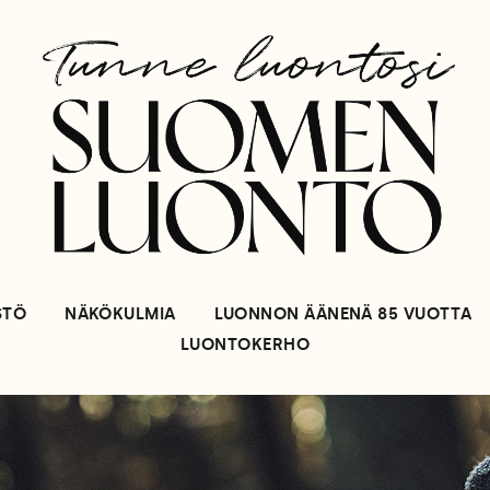
STÖ
NÄKÖKULMIA
LUONNON ÄÄNENÄ 85 VUOTTA
LUONTOKERHO