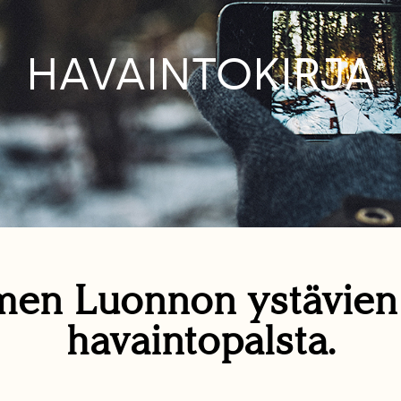
HAVAINTOKIRJA
en Luonnon ystävie
havaintopalsta.