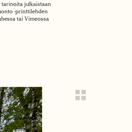
 tarinoita julkaistaan
onto -printtilehden
tubessa tai Vimeossa