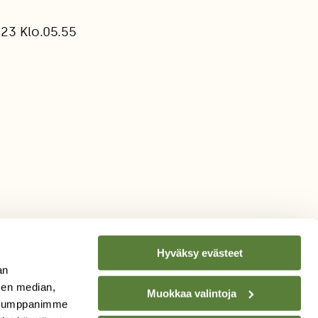
23 Klo.05.55
Hyväksy evästeet
an
sen median,
Muokkaa valintoja
. Kumppanimme
TILAA
SUOMEN