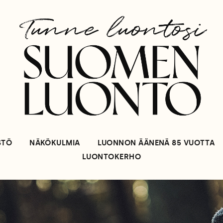
STÖ
NÄKÖKULMIA
LUONNON ÄÄNENÄ 85 VUOTTA
LUONTOKERHO