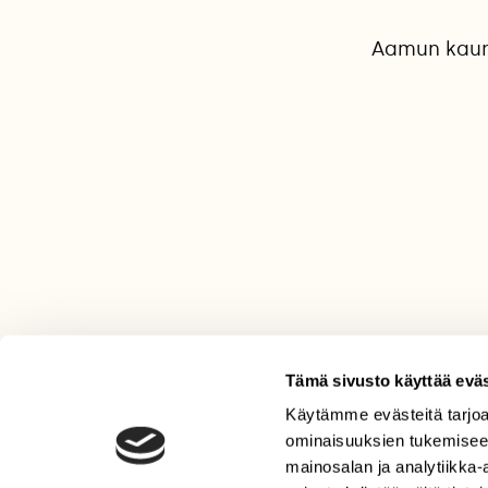
Aamun kauni
Tämä sivusto käyttää eväs
Käytämme evästeitä tarjoa
LEHTI
ominaisuuksien tukemisee
Uusin lehti
mainosalan ja analytiikka