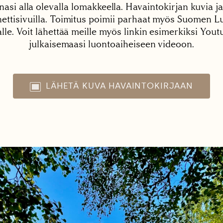
nasi alla olevalla lomakkeella. Havaintokirjan kuvia ja
tisivuilla. Toimitus poimii parhaat myös Suomen Lu
alle. Voit lähettää meille myös linkin esimerkiksi You
julkaisemaasi luontoaiheiseen videoon.
LÄHETÄ KUVA HAVAINTOKIRJAAN