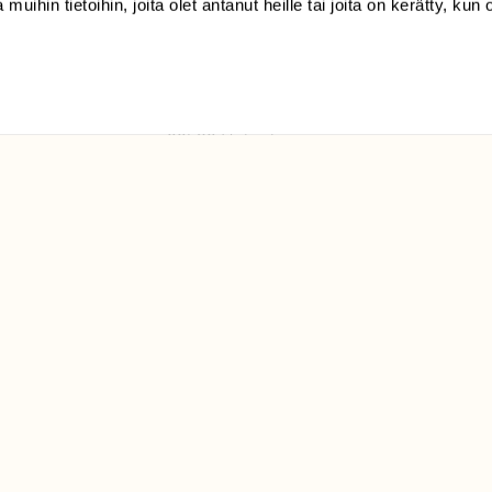
 muihin tietoihin, joita olet antanut heille tai joita on kerätty, kun 
(09) 228 08 210 (arkisin
klo 9-15)
Suomen
Luonto/tilaajapalvelu
Sörnäistenkatu 1
00580 Helsinki
ELU­
YHTEYSTIEDOT
ntaja on
Palautelomake
Yhteystiedot
palaute@suomenluonto.fi
Suomen Luonto
Sörnäistenkatu 1
00580 Helsinki
Mediatiedot
Tietosuojaseloste