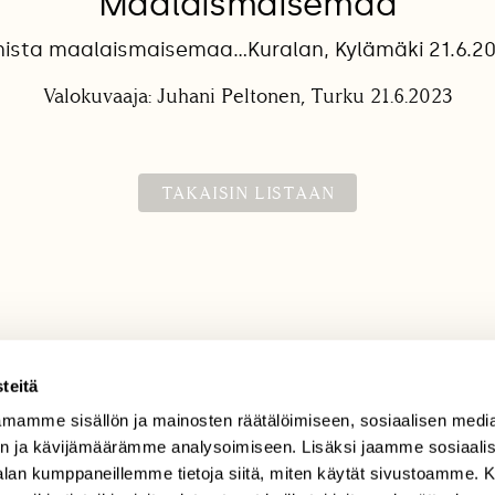
Maalaismaisemaa
sta maalaismaisemaa…Kuralan, Kylämäki 21.6.20
Valokuvaaja: Juhani Peltonen, Turku 21.6.2023
TAKAISIN LISTAAN
teitä
mamme sisällön ja mainosten räätälöimiseen, sosiaalisen medi
TILAAJAPALVELU
n ja kävijämäärämme analysoimiseen. Lisäksi jaamme sosiaali
tilaajapalvelu@sll.fi
-alan kumppaneillemme tietoja siitä, miten käytät sivustoamme