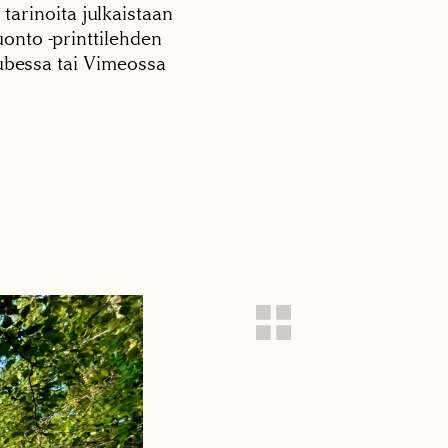
 tarinoita julkaistaan
onto -printtilehden
tubessa tai Vimeossa