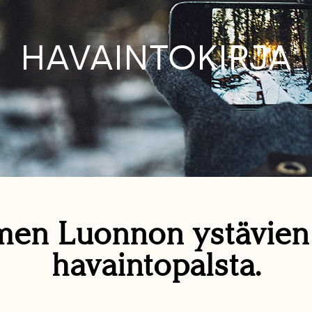
HAVAINTOKIRJA
en Luonnon ystävie
havaintopalsta.