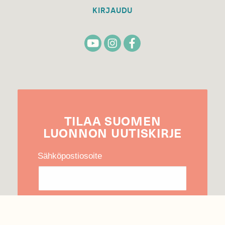
KIRJAUDU
TILAA
SUOMEN
LUONNON
UUTIS­KIRJE
Sähköpostiosoite
Hyväksyn tietojeni käytön uutiskirjeen
lähettämiseen