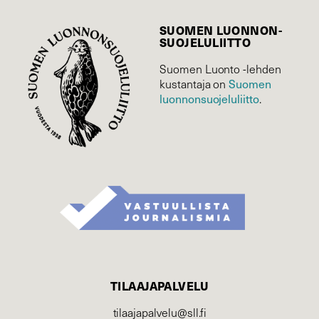
SUOMEN LUONNON­
SUOJELU­LIITTO
Suomen Luonto -lehden
Suomen
kustantaja on
luonnonsuojelu­liitto
.
TILAAJAPALVELU
tilaajapalvelu@sll.fi