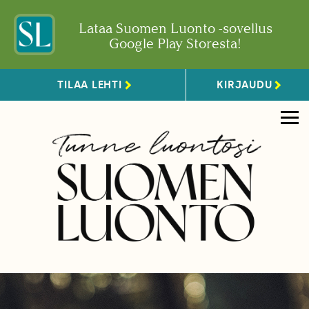
Lataa Suomen Luonto -sovellus
Google Play Storesta!
TILAA LEHTI
KIRJAUDU