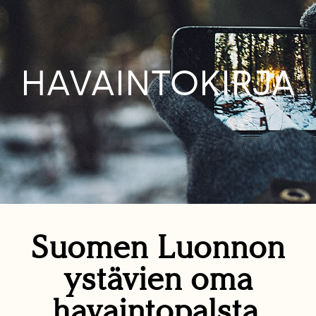
HAVAINTOKIRJA
Suomen Luonnon
ystävien oma
havaintopalsta.