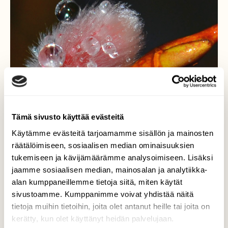
Tämä sivusto käyttää evästeitä
Käytämme evästeitä tarjoamamme sisällön ja mainosten
räätälöimiseen, sosiaalisen median ominaisuuksien
tukemiseen ja kävijämäärämme analysoimiseen. Lisäksi
Maaliskuu
jaamme sosiaalisen median, mainosalan ja analytiikka-
alan kumppaneillemme tietoja siitä, miten käytät
Pienet sadepisarat pajunkissalla
sivustoamme. Kumppanimme voivat yhdistää näitä
tietoja muihin tietoihin, joita olet antanut heille tai joita on
Valokuvaaja: Leena Rissanen, Valtimo maaliskuu
kerätty, kun olet käyttänyt heidän palvelujaan.