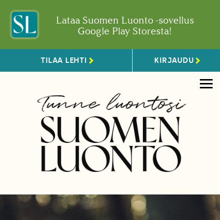
Lataa Suomen Luonto -sovellus
Google Play Storesta!
TILAA LEHTI
KIRJAUDU