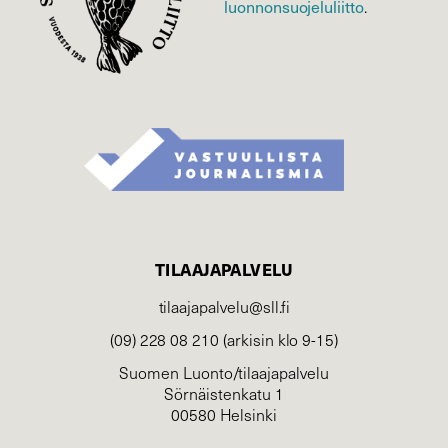
luonnonsuojelu­liitto
.
TILAAJAPALVELU
tilaajapalvelu@sll.fi
(09) 228 08 210 (arkisin klo 9-15)
Suomen Luonto/tilaajapalvelu
Sörnäistenkatu 1
00580 Helsinki