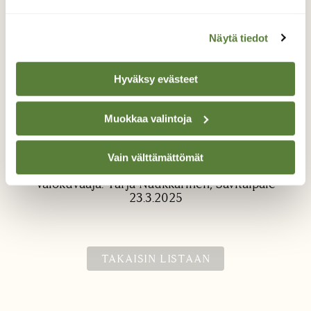
Näytä tiedot
Hyväksy evästeet
Muokkaa valintoja
Maaliskuun aurinko
Hieno ulkoiluilma Lehtisensaaressa.
Vain välttämättömät
Valokuvaaja: Tarja Naukkarinen, Savitaipale
23.3.2025
TAKAISIN LISTAAN