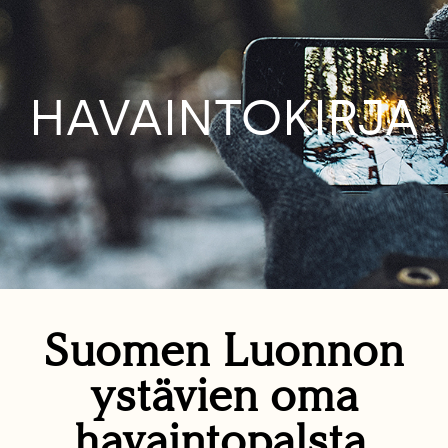
HAVAINTOKIRJA
Suomen Luonnon
ystävien oma
havaintopalsta.