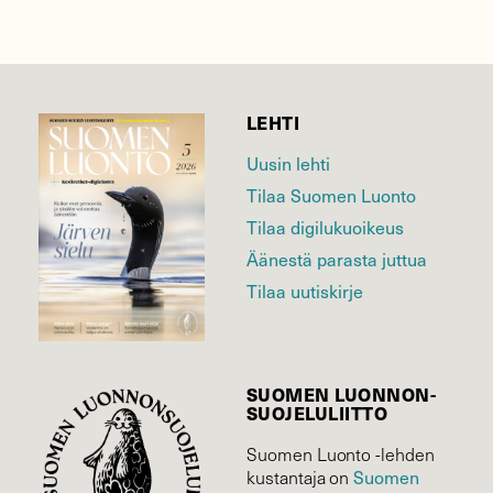
LEHTI
Uusin lehti
Tilaa Suomen Luonto
Tilaa digilukuoikeus
Äänestä parasta juttua
Tilaa uutiskirje
SUOMEN LUONNON­
SUOJELU­LIITTO
Suomen Luonto -lehden
Suomen
kustantaja on