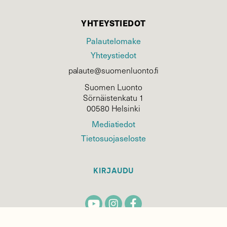
YHTEYSTIEDOT
Palautelomake
Yhteystiedot
palaute@suomenluonto.fi
Suomen Luonto
Sörnäistenkatu 1
00580 Helsinki
Mediatiedot
Tietosuojaseloste
KIRJAUDU