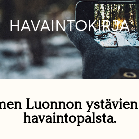
HAVAINTOKIRJA
en Luonnon ystävie
havaintopalsta.