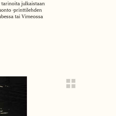
 tarinoita julkaistaan
onto -printtilehden
tubessa tai Vimeossa