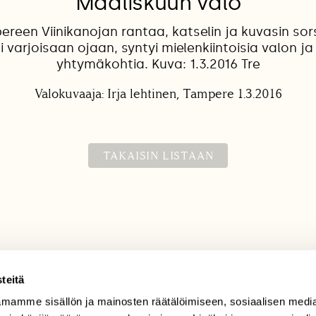
Maaliskuun valo
ereen Viinikanojan rantaa, katselin ja kuvasin sor
i varjoisaan ojaan, syntyi mielenkiintoisia valon ja
yhtymäkohtia. Kuva: 1.3.2016 Tre
Valokuvaaja: Irja lehtinen, Tampere 1.3.2016
TAKAISIN LISTAAN
teitä
mamme sisällön ja mainosten räätälöimiseen, sosiaalisen medi
TILAAJAPALVELU