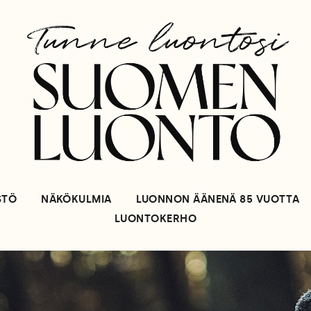
STÖ
NÄKÖKULMIA
LUONNON ÄÄNENÄ 85 VUOTTA
LUONTOKERHO