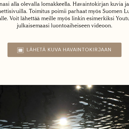
nasi alla olevalla lomakkeella. Havaintokirjan kuvia ja
tisivuilla. Toimitus poimii parhaat myös Suomen Lu
alle. Voit lähettää meille myös linkin esimerkiksi You
julkaisemaasi luontoaiheiseen videoon.
LÄHETÄ KUVA HAVAINTOKIRJAAN