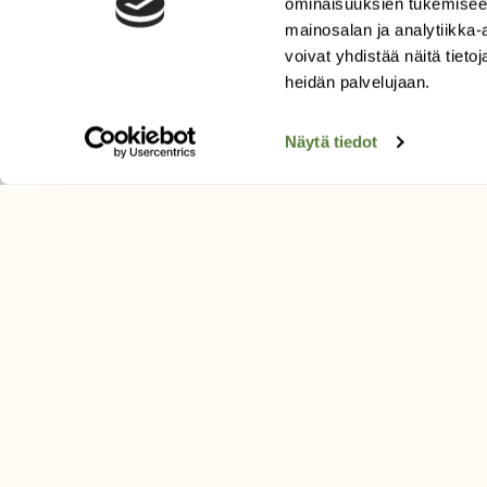
ominaisuuksien tukemisee
Uusin lehti
mainosalan ja analytiikka
Tilaa Suomen Luonto
voivat yhdistää näitä tietoja
heidän palvelujaan.
Tilaa digilukuoikeus
Äänestä parasta juttua
Näytä tiedot
Tilaa uutiskirje
SUOMEN LUONNON­SUOJ
LIITTO
Suomen Luonto -lehden kusta
Suomen luonnonsuojelu­liitto
.