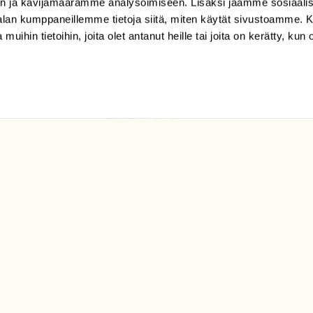
n ja kävijämäärämme analysoimiseen. Lisäksi jaamme sosiaali
tilaajapalvelu@sll.fi
-alan kumppaneillemme tietoja siitä, miten käytät sivustoamme
 muihin tietoihin, joita olet antanut heille tai joita on kerätty, kun 
(09) 228 08 210 (arkisin
klo 9-15)
Suomen
Luonto/tilaajapalvelu
Sörnäistenkatu 1
00580 Helsinki
ELU­
YHTEYSTIEDOT
ntaja on
Palautelomake
Yhteystiedot
palaute@suomenluonto.fi
Suomen Luonto
Sörnäistenkatu 1
00580 Helsinki
Mediatiedot